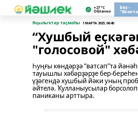
Беҙ -
+27 °С
Облачно
"Вконта
Яңылыҡтар таҫмаһы
1 МАРТА 2023, 06:40
“Хушбый еҫкәгән
"голосовой" хә
Һуңғы көндәрҙә “ватсап”та йәнәһ
тауышлы хәбәрҙәрҙе бер-береһен
үҙәгендә хушбый йәки уның проб
әйтелә. Ҡулланыусылар борсолоп
паниканы арттыра.