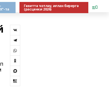
-
Гәзиттә ҡотлау, иғлан бирергә
Х"-та
(расценки 2026)
й
ип
м