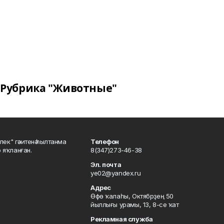
Рубрика "Животные"
шлек" гәзитенә һылтанма
Телефон
р яҡланған.
8(347)273-46-38
Эл. почта
ye02@yandex.ru
Адрес
Өфө ҡалаһы, Октябрҙең 50
йыллығы урамы, 13, 8-се ҡат
Рекламная служба