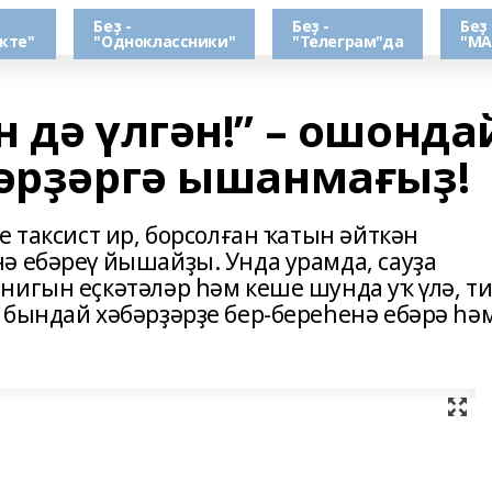
Беҙ -
Беҙ -
Беҙ 
кте"
"Одноклассники"
"Телеграм"да
"МА
 дә үлгән!” – ошонда
бәрҙәргә ышанмағыҙ!
е таксист ир, борсолған ҡатын әйткән
ә ебәреү йышайҙы. Унда урамда, сауҙа
нигын еҫкәтәләр һәм кеше шунда уҡ үлә, т
 бындай хәбәрҙәрҙе бер-береһенә ебәрә һә