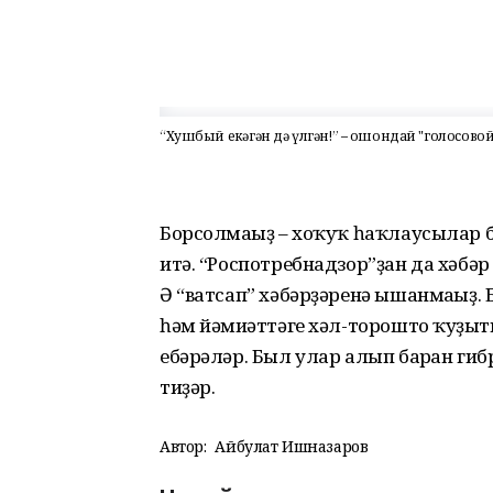
“Хушбый еҫкәгән дә үлгән!” – ошондай "голосово
Борсолмағыҙ – хоҡуҡ һаҡлаусылар
итә. “Роспотребнадзор”ҙан да хәбә
Ә “ватсап” хәбәрҙәренә ышанмағыҙ.
һәм йәмғиәттәге хәл-торошто ҡуҙғы
ебәрәләр. Был улар алып барған г
тиҙәр.
Автор:
Айбулат Ишназаров