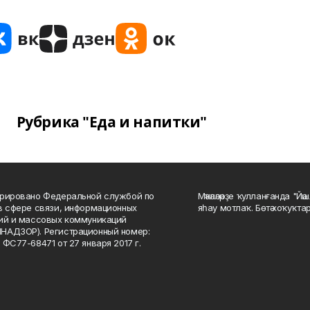
Рубрика "Еда и напитки"
рировано Федеральной службой по
Мәҡәләләрҙе ҡулланғанда "Йә
в сфере связи, информационных
яһау мотлаҡ. Бөтә хоҡуҡта
ий и массовых коммуникаций
НАДЗОР). Регистрационный номер:
 ФС77-68471 от 27 января 2017 г.