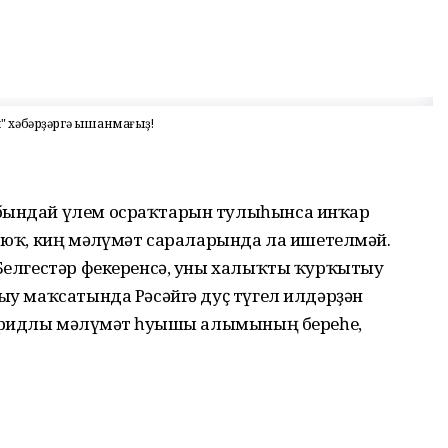
й" хәбәрҙәргә ышанмағыҙ!
 бындай үлем осраҡтарын тулыһынса инҡар
р юҡ, киң мәғлүмәт сараларында ла ишетелмәй.
 Белгестәр фекеренсә, уны халыҡты ҡурҡытыу
тыу маҡсатында Рәсәйгә дуҫ түгел илдәрҙән
ибридлы мәғлүмәт һуғышы алымының береһе,