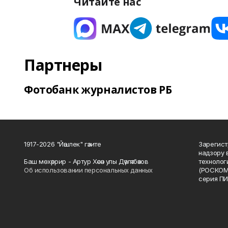
Читайте нас
Партнеры
Фотобанк журналистов РБ
1917-2026 "Йәшлек" гәзите
Зарегист
надзору 
Баш мөхәррир - Артур Хәсән улы Дәүләтбәков
технолог
Об использовании персональных данных
(РОСКОМ
серия ПИ