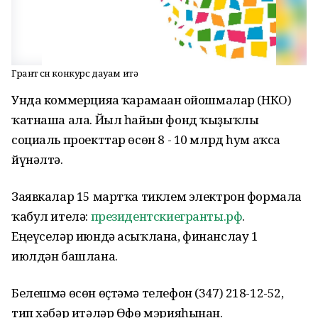
Грант өсөн конкурс дауам итә
Унда коммерцияға ҡарамаған ойошмалар (НКО)
ҡатнаша ала. Йыл һайын фонд ҡыҙыҡлы
социаль проекттар өсөн 8 - 10 млрд һум аҡса
йүнәлтә.
Заявкалар 15 мартҡа тиклем электрон формала
ҡабул ителә:
президентскиегранты.рф
.
Еңеүселәр июндә асыҡлана, финанслау 1
июлдән башлана.
Белешмә өсөн өҫтәмә телефон (347) 218-12-52,
тип хәбәр итәләр Өфө мэрияһынан.