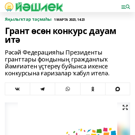
Яңылыҡтар таҫмаһы
1 МАРТА 2023, 14:23
Грант өсөн конкурс дауам
итә
Рәсәй Федерацияһы Президенты
гранттары фондының гражданлыҡ
йәмғиәтен үҫтереү буйынса икенсе
конкурсына ғаризалар ҡабул ителә.