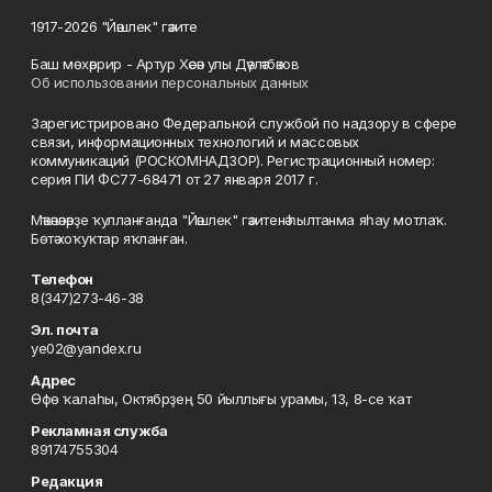
1917-2026 "Йәшлек" гәзите
Баш мөхәррир - Артур Хәсән улы Дәүләтбәков
Об использовании персональных данных
Зарегистрировано Федеральной службой по надзору в сфере
связи, информационных технологий и массовых
коммуникаций (РОСКОМНАДЗОР). Регистрационный номер:
серия ПИ ФС77-68471 от 27 января 2017 г.
Мәҡәләләрҙе ҡулланғанда "Йәшлек" гәзитенә һылтанма яһау мотлаҡ.
Бөтә хоҡуҡтар яҡланған.
Телефон
8(347)273-46-38
Эл. почта
ye02@yandex.ru
Адрес
Өфө ҡалаһы, Октябрҙең 50 йыллығы урамы, 13, 8-се ҡат
Рекламная служба
89174755304
Редакция