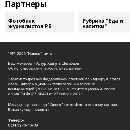
Партнеры
Фотобанк
Рубрика "Еда и
журналистов РБ
напитки"
1917-2026 "Йәшлек" гәзите
Баш мөхәррир - Артур Хәсән улы Дәүләтбәков
Об использовании персональных данных
Зарегистрировано Федеральной службой по надзору в сфере
связи, информационных технологий и массовых
коммуникаций (РОСКОМНАДЗОР). Регистрационный номер:
серия ПИ ФС77-68471 от 27 января 2017 г.
Мәҡәләләрҙе ҡулланғанда "Йәшлек" гәзитенә һылтанма яһау мотлаҡ.
Бөтә хоҡуҡтар яҡланған.
Телефон
8(347)273-46-38