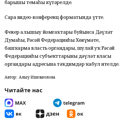
барышы темаһы күтәрелде.
Сара видео-конференц форматында үтте.
Фекер алышыу йомғаҡтары буйынса Дәүләт
Думаһы, Рәсәй Федерацияһы Хөкүмәте,
башҡарма власть органдары, шулай уҡ Рәсәй
Федерацияһы субъекттарының дәүләт власы
органдары адресына тәҡдимдәр ҡабул ителде.
Автор:
Алһыу Ишемғолова
Читайте нас