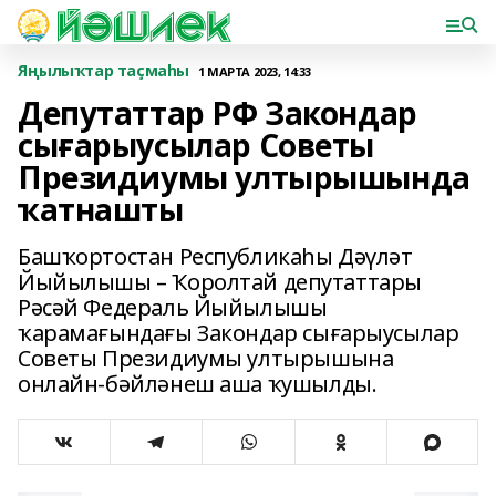
Яңылыҡтар таҫмаһы
1 МАРТА 2023, 14:33
Депутаттар РФ Закондар
сығарыусылар Советы
Президиумы ултырышында
ҡатнашты
Башҡортостан Республикаһы Дәүләт
Йыйылышы – Ҡоролтай депутаттары
Рәсәй Федераль Йыйылышы
ҡарамағындағы Закондар сығарыусылар
Советы Президиумы ултырышына
онлайн-бәйләнеш аша ҡушылды.