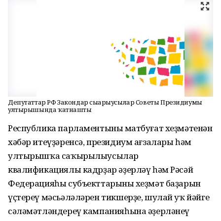
Депутаттар РФ Закондар сығарыусылар Советы Президиумы
ултырышында ҡатнашты
Республика парламентының матбуғат хеҙмәтенән
хәбәр итеүҙәренсә, президиум ағзалары һәм
ултырышҡа саҡырылыусылар
квалификациялы кадрҙар әҙерләү һәм Рәсәй
Федерацияһы субъекттарының хеҙмәт баҙарын
үҫтереү мәсьәләләрен тикшерҙе, шулай уҡ йәйге
сәләмәтләндереү кампанияһына әҙерләнеү