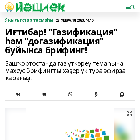
Яңылыҡтар таҫмаһы
28 ФЕВРАЛЯ 2023, 14:10
Иғтибар! "Газификация"
һәм "догазификация"
буйынса брифинг!
Башҡортостанда газ үткәреү темаһына
махсус брифингты хәҙер үк тура эфирҙа
ҡарағыҙ.