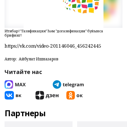
Иғтибар! "Газификация" һәм "догазификация" буйынса
брифинг!
https://vk.com/video-201146046_456242445
Автор:
Айбулат Ишназаров
Читайте нас
Партнеры