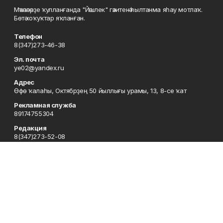
Мәҡәләләрҙе ҡулланғанда "Йәшлек" гәзитенә һылтанма яһау мотлаҡ.
Бөтә хоҡуҡтар яҡланған.
Телефон
8(347)273-46-38
Эл. почта
ye02@yandex.ru
Адрес
Өфө ҡалаһы, Октябрҙең 50 йыллығы урамы, 13, 8-се ҡат
Рекламная служба
89174755304
Редакция
8(347)273-52-08
Приемная
8(347)273-46-38
Сотрудничество
8(347)273-56-45