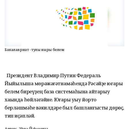
Бакалавриат - тулы юғары белем
Президент Владимир Путин Федераль
Йыйылышҡа мөрәжәғәтнамәһендә Рәсәйҙе юғары
белем биреүҙең база системаһына ҡайтарыу
хаҡында һөйләгәйне. Юғары уҡыу йорто
берләшмәһе вәкилдәре был башланғысты дөрөҫ,
тип иҫәпләй.
Автор:
Зөһрә Йәһүҙина