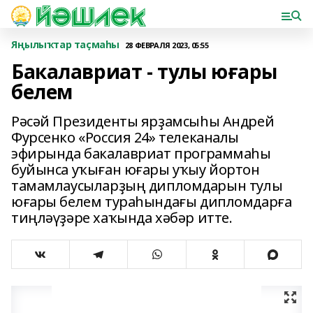
Яңылыҡтар таҫмаһы
28 ФЕВРАЛЯ 2023, 05:55
Бакалавриат - тулы юғары
белем
Рәсәй Президенты ярҙамсыһы Андрей
Фурсенко «Россия 24» телеканалы
эфирында бакалавриат программаһы
буйынса уҡыған юғары уҡыу йортон
тамамлаусыларҙың дипломдарын тулы
юғары белем тураһындағы дипломдарға
тиңләүҙәре хаҡында хәбәр итте.