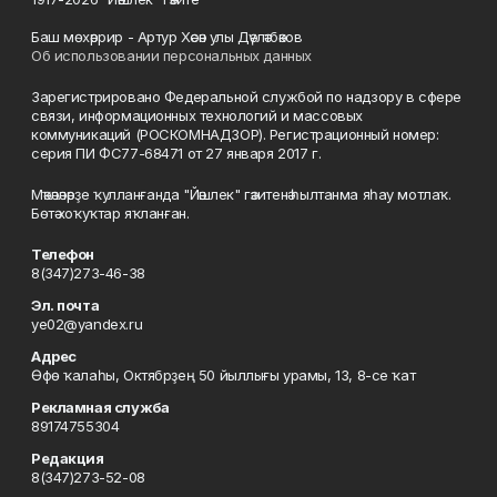
Баш мөхәррир - Артур Хәсән улы Дәүләтбәков
Об использовании персональных данных
Зарегистрировано Федеральной службой по надзору в сфере
связи, информационных технологий и массовых
коммуникаций (РОСКОМНАДЗОР). Регистрационный номер:
серия ПИ ФС77-68471 от 27 января 2017 г.
Мәҡәләләрҙе ҡулланғанда "Йәшлек" гәзитенә һылтанма яһау мотлаҡ.
Бөтә хоҡуҡтар яҡланған.
Телефон
8(347)273-46-38
Эл. почта
ye02@yandex.ru
Адрес
Өфө ҡалаһы, Октябрҙең 50 йыллығы урамы, 13, 8-се ҡат
Рекламная служба
89174755304
Редакция
8(347)273-52-08