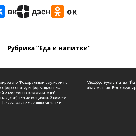
Рубрика "Еда и напитки"
рировано Федеральной службой по
Мәҡәләләрҙе ҡулланғанда "Йә
в сфере связи, информационных
яһау мотлаҡ. Бөтә хоҡуҡта
ий и массовых коммуникаций
НАДЗОР). Регистрационный номер:
 ФС77-68471 от 27 января 2017 г.