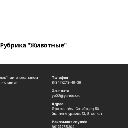
Рубрика "Животные"
шлек" гәзитенә һылтанма
Телефон
р яҡланған.
8(347)273-46-38
Эл. почта
ye02@yandex.ru
Адрес
Өфө ҡалаһы, Октябрҙең 50
йыллығы урамы, 13, 8-се ҡат
Рекламная служба
89174755304