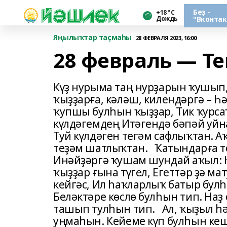
Беҙ -
+18 °С
Дождь
"Вконтак
Яңылыҡтар таҫмаһы
28 ФЕВРАЛЯ 2023, 16:00
28 февраль — Те
Күҙ нурыма таң нурҙарын ҡушып
ҡыҙҙарға, кәләш, килендәргә – Һә
ҡупшы булһын ҡыҙҙар, Тик ҡурса
күлдәгемдең Итәгендә бәпәй уй
Туй күлдәген тегәм сафлыҡтан. А
теҙәм шатлыҡтан. Ҡатындарға то
Инәйҙәргә ҡушам шундай аҡыл: 
ҡыҙҙар ғына түгел, Егеттәр ҙә ма
кейгәс, Ил һаҡларлыҡ батыр бу
Беләктәре көслө булһын тип. Наҙ
ташып тулһын тип. Ал, ҡыҙыл һә
уңмаһын. Кейеме күп булһын кеш