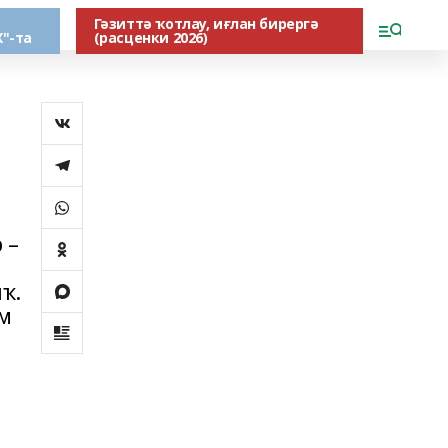
Гәзиттә ҡотлау, иғлан бирергә
"-та
(расценки 2026)
 –
ҡ.
м