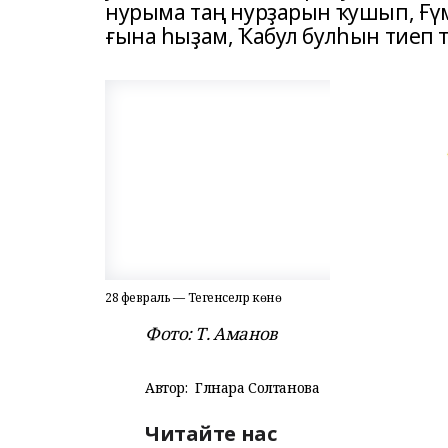
нурыма таң нурҙарын ҡушып, Ғүм
ғына һыҙам, Ҡабул булһын тие
28 февраль — Тегенселәр көнө
Фото: Т. Аманов
Автор:
Гөлнара Солтанова
Читайте нас