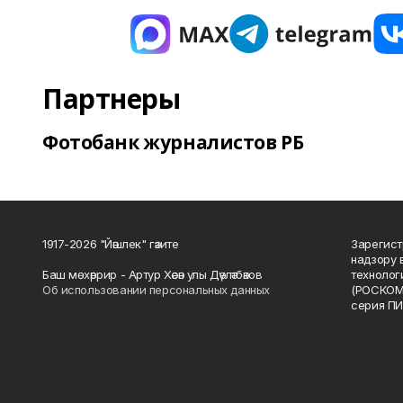
Партнеры
Фотобанк журналистов РБ
1917-2026 "Йәшлек" гәзите
Зарегист
надзору 
Баш мөхәррир - Артур Хәсән улы Дәүләтбәков
технолог
Об использовании персональных данных
(РОСКОМ
серия ПИ