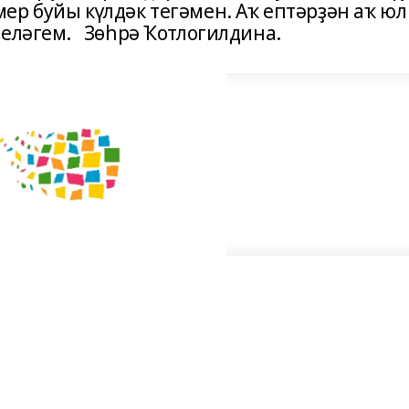
ер буйы күлдәк тегәмен. Аҡ ептәрҙән аҡ юл
п теләгем. Зөһрә Ҡотлогилдина.