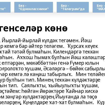
Беҙ -
Беҙ -
Беҙ -
те"
"Одноклассники"
"Телеграм"да
"МАХ
генселәр көнө
, Йырлай-йырлай күлдәк тегәмен. Йәш
р кемгә бар әйтер теләгем. Ҡурсаҡ кеүек
ҡтай тәтәй булмаһын. Килендәргә теккән
наһын. Аҡҡош һымаҡ булһын йәш кәләштәр
ҡ ептәрҙән, мөхәббәттән генә Ғүмер юлын
ғролоҡто ҡушам, Әсәләргә – бөйөк сабырлы
Һәр кемгә лә кәңәш табырлыҡ. Мин теләйе
тур булһын тип. Минең теккән күлдәктәрҙе
лһын тип. Саялыҡты, ҡыйыулыҡты ҡушам,
 өҫтәйем: һөйгән йөрәктәре Ҡайнар хискә
м зәңгәр күлдәктәрҙең Йыуғанда ла төҫө
еләрҙең, Күңелдәре ҡат-ҡат булмаһын. Күҙ