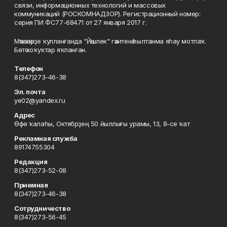
связи, информационных технологий и массовых
коммуникаций (РОСКОМНАДЗОР). Регистрационный номер:
серия ПИ ФС77-68471 от 27 января 2017 г.
Мәҡәләләрҙе ҡулланғанда "Йәшлек" гәзитенә һылтанма яһау мотлаҡ.
Бөтә хоҡуҡтар яҡланған.
Телефон
8(347)273-46-38
Эл. почта
ye02@yandex.ru
Адрес
Өфө ҡалаһы, Октябрҙең 50 йыллығы урамы, 13, 8-се ҡат
Рекламная служба
89174755304
Редакция
8(347)273-52-08
Приемная
8(347)273-46-38
Сотрудничество
8(347)273-56-45