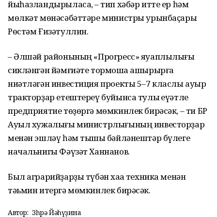
йыһазландырыласаҡ, – тип хәбәр итте ер һәм
мөлкәт мөнәсәбәттәре министры урынбаҫары
Рөстәм Ғизәтуллин.
– Әлшәй районының «Прогресс» яуаплылығы
сикләнгән йәмғиәте тормошҡа ашырырға
ниәтләгән инвестиция проекты 5–7 класлы ауыр
тракторҙар етештереү буйынса тулы ҡеүәтле
предприятие төҙөргә мөмкинлек бирәсәк, – ти БР
Ауыл хужалығы министрлығының инвесторҙар
менән эшләү һәм тышҡы бәйләнештәр бүлеге
начальнигы Фәүзәт Ханнанов.
Был аграрийҙарҙы түбән хаҡҡа техника менән
тәьмин итергә мөмкинлек бирәсәк.
Автор:
Зөһрә Йәһүҙина