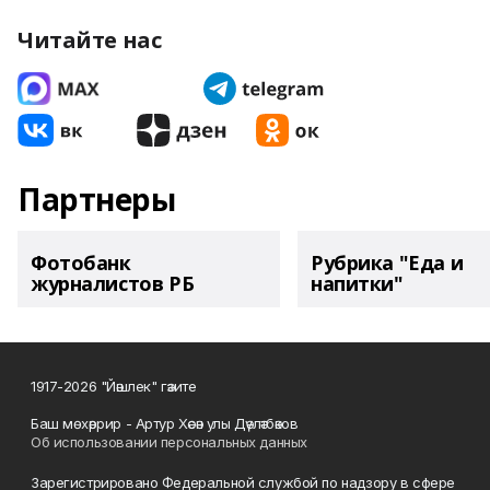
Читайте нас
Партнеры
Фотобанк
Рубрика "Еда и
журналистов РБ
напитки"
1917-2026 "Йәшлек" гәзите
Баш мөхәррир - Артур Хәсән улы Дәүләтбәков
Об использовании персональных данных
Зарегистрировано Федеральной службой по надзору в сфере