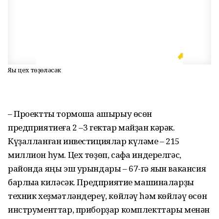
Яңы цех төҙөләсәк
– Проектты тормошҡа ашырыу өсөн
предприятиеға 2 –3 гектар майҙан кәрәк.
Күҙалланған инвестициялар күләме – 215
миллион һум. Цех төҙөп, сафҡа индерелгәс,
районда яңы эш урындары – 67-гә яҡын вакансия
барлыҡҡа киләсәк. Предприятие машиналарҙы
техник хеҙмәтләндереү, көйләү һәм көйләү өсөн
инструменттар, приборҙар комплекттары менән