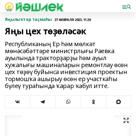
Яңылыҡтар таҫмаһы
27 ФЕВРАЛЯ 2023, 11:20
Яңы цех төҙөләсәк
Республиканың Ер һәм мөлкәт
мөнәсәбәттәре министрлығы Раевка
ауылында тракторҙарҙы һәм ауыл
хужалығы машиналарын ремонтлау өсөн
цех төҙөү буйынса инвестиция проектын
тормошҡа ашырыу өсөн ер участкаһы
бүлеү тураһында ҡарар ҡабул итте.