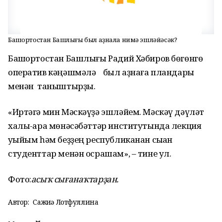
Башҡортостан Башлығы был аҙнала нимә эшләйәсәк?
Башҡортостан Башлығы Радий Хәбиров бөгөнгө
оператив кәңәшмәлә был аҙнаға пландары
менән таныштырҙы.
«Иртәгә мин Мәскәүҙә эшләйем. Мәскәү дәүләт
халыҡ-ара мөнәсәбәттәр институтында лекция
уҡыйым һәм беҙҙең республиканан сыҡҡан
студенттар менән осрашам», – тине ул.
Фото:
асыҡ сығанаҡтарҙан.
Автор:
Сажиҙә Лотфуллина