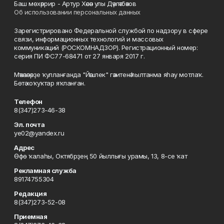
Баш мөхәррир - Артур Хәсән улы Дәүләтбәков
Об использовании персональных данных
Зарегистрировано Федеральной службой по надзору в сфере
связи, информационных технологий и массовых
коммуникаций (РОСКОМНАДЗОР). Регистрационный номер:
серия ПИ ФС77-68471 от 27 января 2017 г.
Мәҡәләләрҙе ҡулланғанда "Йәшлек" гәзитенә һылтанма яһау мотлаҡ.
Бөтә хоҡуҡтар яҡланған.
Телефон
8(347)273-46-38
Эл. почта
ye02@yandex.ru
Адрес
Өфө ҡалаһы, Октябрҙең 50 йыллығы урамы, 13, 8-се ҡат
Рекламная служба
89174755304
Редакция
8(347)273-52-08
Приемная