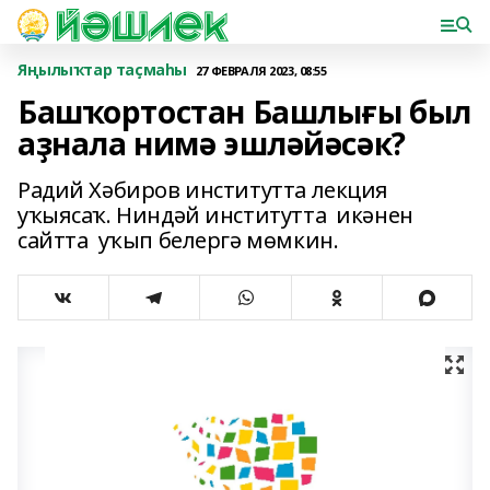
Яңылыҡтар таҫмаһы
27 ФЕВРАЛЯ 2023, 08:55
Башҡортостан Башлығы был
аҙнала нимә эшләйәсәк?
Радий Хәбиров институтта лекция
уҡыясаҡ. Ниндәй институтта икәнен
сайтта уҡып белергә мөмкин.