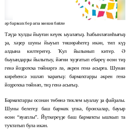
Һәр бармаҡ бер ағза менән бәйле
Тәүҙә ҡулды йыуған кеүек ыуалағыҙ. Һабынлағанһығыҙ
ҙа, хәҙер шуны йыуып төшөрәһегеҙ икән, тип күҙ
алдына килтерегеҙ. Ҡул йылынып китер. Ә
быуындарҙы йылытыу, йәғни ҡуҙғатып ебәреү өсөн тиҙ
генә йоҙроҡҡа төйнәргә лә, әкрен генә асырға. Шунан
киреһенсә эшләп ҡарағыҙ: бармаҡтарҙы әкрен генә
йоҙроҡҡа төйнәп, тиҙ генә асығыҙ.
Бармаҡтарҙы осонан төбөнә тиклем ыуалау ҙа файҙалы.
Шуны белегеҙ: баш бармаҡ үпкә, бронхалар, бауыр
өсөн “яуаплы”. Йүткереүҙе баш бармаҡты ышҡып та
туҡтатып була икән.