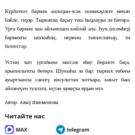
Күрһәткес бармаҡ ашҡаҙан-эсәк эшмәкәрлеге менән
бәйле, тиҙәр. Тырнаҡҡа баҫыу теш һыҙлауҙы ла бөтөрә.
Урта бармаҡ ҡан әйләнешен көйләй ала. Һуҡ (исемһеҙ)
бармаҡты ышҡыһаң, нервың тынысланыр, ти
белгестәр.
Устың ҡап уртаһына массаж яһау йөрәкте баҫа,
арығанлыҡты бөтөрә. Шуныһы ла бар: тырнаҡ төбөнә
ауыртҡансы сәнсеү инсульттан ҡотҡара, кинәт баш
әйләнеүен туҡтата, иҫтән яҙмаҫҡа ярҙам итә.
Автор:
Алһыу Ишемғолова
Читайте нас