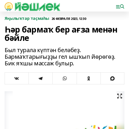
Яңылыҡтар таҫмаһы
26 ФЕВРАЛЯ 2023, 12:30
Һәр бармаҡ бер ағза менән
бәйле
Был турала күптән беләбеҙ.
Бармаҡтарығыҙҙы гел ышҡып йөрөгөҙ.
Бик яҡшы массаж булыр.