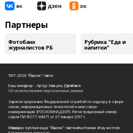
Партнеры
Фотобанк
Рубрика "Еда и
журналистов РБ
напитки"
1917-2026 "Йәшлек" гәзите
Баш мөхәррир - Артур Хәсән улы Дәүләтбәков
Об использовании персональных данных
Зарегистрировано Федеральной службой по надзору в сфере
связи, информационных технологий и массовых
коммуникаций (РОСКОМНАДЗОР). Регистрационный номер:
серия ПИ ФС77-68471 от 27 января 2017 г.
Мәҡәләләрҙе ҡулланғанда "Йәшлек" гәзитенә һылтанма яһау мотлаҡ.
Бөтә хоҡуҡтар яҡланған.