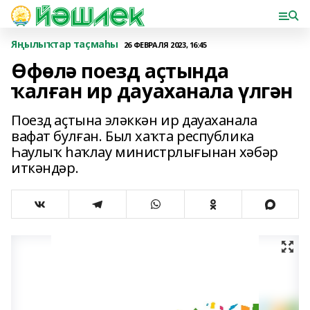
Яңылыҡтар таҫмаһы
26 ФЕВРАЛЯ 2023, 16:45
Өфөлә поезд аҫтында
ҡалған ир дауаханала үлгән
Поезд аҫтына эләккән ир дауаханала
вафат булған. Был хаҡта республика
Һаулыҡ һаҡлау министрлығынан хәбәр
иткәндәр.