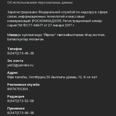
Об использовании персональных данных
Зарегистрировано Федеральной службой по надзору в сфере
связи, информационных технологий и массовых
коммуникаций (РОСКОМНАДЗОР). Регистрационный номер:
серия ПИ ФС77-68471 от 27 января 2017 г.
Мәҡәләләрҙе ҡулланғанда "Йәшлек" гәзитенә һылтанма яһау мотлаҡ.
Бөтә хоҡуҡтар яҡланған.
Телефон
8(347)273-46-38
Эл. почта
ye02@yandex.ru
Адрес
Өфө ҡалаһы, Октябрҙең 50 йыллығы урамы, 13, 8-се ҡат
Рекламная служба
89174755304
Редакция
8(347)273-52-08
Приемная
8(347)273-46-38