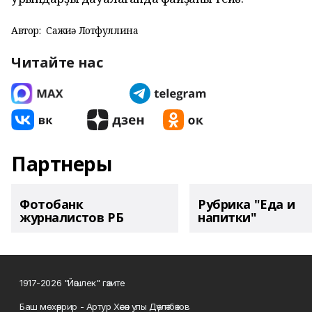
Автор:
Сажиҙә Лотфуллина
Читайте нас
Партнеры
Фотобанк
Рубрика "Еда и
журналистов РБ
напитки"
1917-2026 "Йәшлек" гәзите
Баш мөхәррир - Артур Хәсән улы Дәүләтбәков