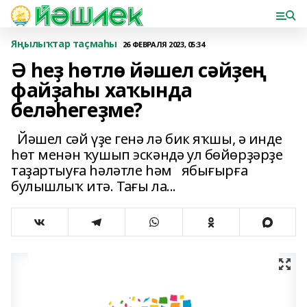
Яңылыҡтар таҫмаһы
26 ФЕВРАЛЯ 2023, 05:34
Ә һеҙ һөтлө йәшел сәйҙең
файҙаһы хаҡында
беләһегеҙме?
Йәшел сәй үҙе генә лә бик яҡшы, ә инде
һөт менән ҡушып эскәндә ул бөйөрҙәрҙе
таҙартыуға һәләтле һәм ябығырға
булышлыҡ итә. Тағы ла...