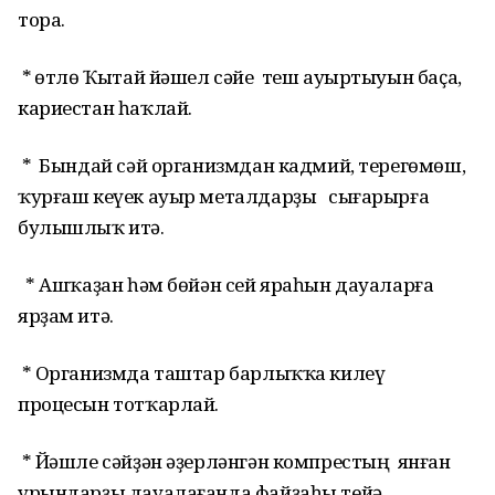
тора.
* Һөтлө Ҡытай йәшел сәйе теш ауыртыуын баҫа,
кариестан һаҡлай.
* Бындай сәй организмдан кадмий, терегөмөш,
ҡурғаш кеүек ауыр металдарҙы сығарырға
булышлыҡ итә.
* Ашҡаҙан һәм бөйән сей яраһын дауаларға
ярҙам итә.
* Организмда таштар барлыҡҡа килеү
процесын тотҡарлай.
* Йәшле сәйҙән әҙерләнгән компрестың янған
урындарҙы дауалағанда файҙаһы тейә.