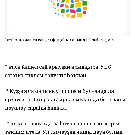
Ә һеҙ һөтлө йәшел сәйҙең файҙаһы хаҡында беләһегеҙме?
* Һөтлө йәшел сәй арыуҙан арындыра. Ул 6
сәғәткә тиклем тонусты һаҡлай.
* Күҙҙә ялҡынһыныу процесы булғанда ла
ярҙам итә. Бигерәк тә арпа сыҡҡанда бик яҡшы
дауалау сараһы һанала.
* Һалҡын тейгәндә лә һөтлө йәшел сәй эсергә
тәҡдим ителә. Ул тымауҙан яҡшы дауа булып