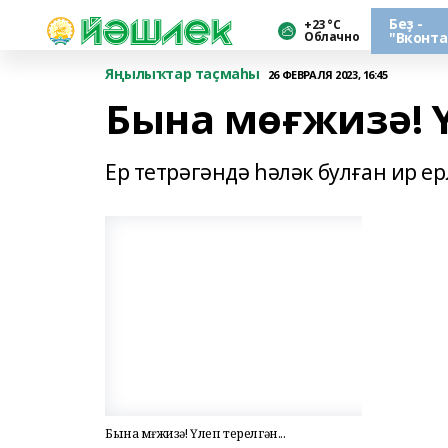
Беҙ -
+23 °С
Облачно
"Вконта
Яңылыҡтар таҫмаһы
26 ФЕВРАЛЯ 2023, 16:45
Бына мөғжизә! Ү
Ер тетрәгәндә һәләк булған ир е
Бына мөғжизә! Үлеп терелгән...