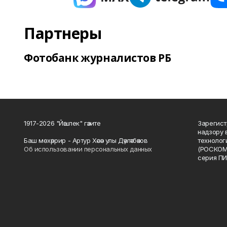
Партнеры
Фотобанк журналистов РБ
1917-2026 "Йәшлек" гәзите
Зарегист
надзору 
Баш мөхәррир - Артур Хәсән улы Дәүләтбәков
технолог
Об использовании персональных данных
(РОСКОМ
серия ПИ