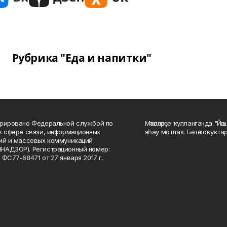
Рубрика "Еда и напитки"
рировано Федеральной службой по
Мәҡәләләрҙе ҡулланғанда "Йә
в сфере связи, информационных
яһау мотлаҡ. Бөтә хоҡуҡта
ий и массовых коммуникаций
НАДЗОР). Регистрационный номер:
 ФС77-68471 от 27 января 2017 г.