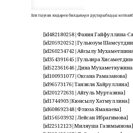
Бөгөн тыуған көндәрен билдәләүсе дуҫтарыбыҙҙы ҡотлай
[id482180258|Фания Гайфуллина-С
[id205920252|Гульюзум Шамсутдин
[id260234742|Айсылу Мухаметшина
[id354391645|Гульзира Хисаметдин
[id522361646|Дина Мухаметкужина
[id100931077|Оксана Рамазанова]
[id96573176|Танзиля Хайруллина]
[id201272631|Айгуль Муртазина]
[id1744903|Кюнсылу Хатмуллина]
[id608692348|Флюза Яманаева]
[id156503932|Лейсан Ибрагимова]
[id22512123|Миляуша Газимьянова