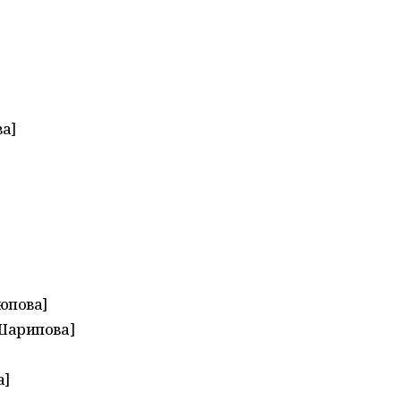
а]
юпова]
Шарипова]
а]