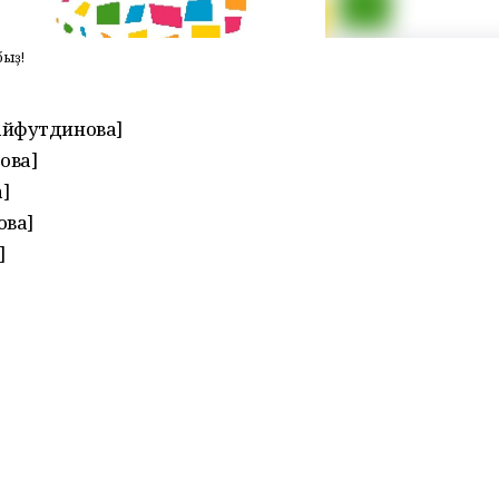
быҙ!
айфутдинова]
ова]
]
ова]
]
]