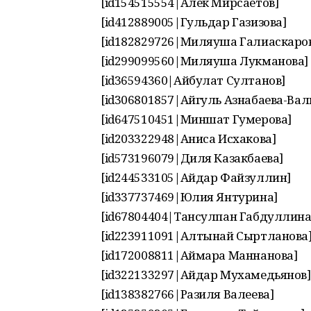
[id154515554|Алек Мирсаетов]
[id412889005|Гульдар Газизова]
[id182829726|Миляуша Галиаскаро
[id299099560|Миляуша Лукманова]
[id36594360|Айбулат Султанов]
[id306801857|Айгуль Азнабаева-Ва
[id647510451|Миншат Гумерова]
[id203322948|Аниса Исхакова]
[id573196079|Диля Казакбаева]
[id244533105|Айдар Файзуллин]
[id337737469|Юлия Янтурина]
[id67804404|Тансулпан Габдуллина
[id223911091|Алтынай Сыртланова
[id172008811|Аймара Маннанова]
[id322133297|Айдар Мухамедьянов]
[id138382766|Разиля Валеева]