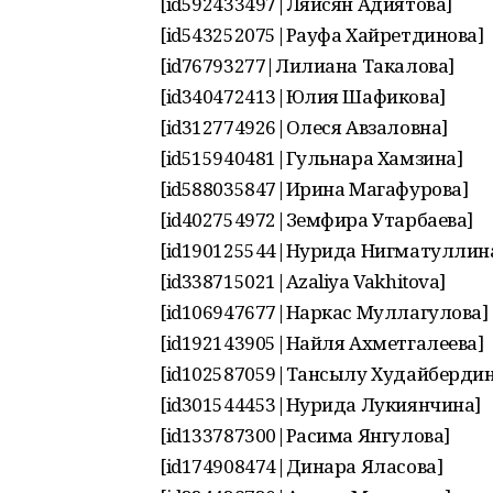
[id592433497|Ляйсян Адиятова]
[id543252075|Рауфа Хайретдинова]
[id76793277|Лилиана Такалова]
[id340472413|Юлия Шафикова]
[id312774926|Олеся Авзаловна]
[id515940481|Гульнара Хамзина]
[id588035847|Ирина Магафурова]
[id402754972|Земфира Утарбаева]
[id190125544|Нурида Нигматуллин
[id338715021|Azaliya Vakhitova]
[id106947677|Наркас Муллагулова]
[id192143905|Найля Ахметгалеева]
[id102587059|Тансылу Худайбердин
[id301544453|Нурида Лукиянчина]
[id133787300|Расима Янгулова]
[id174908474|Динара Яласова]