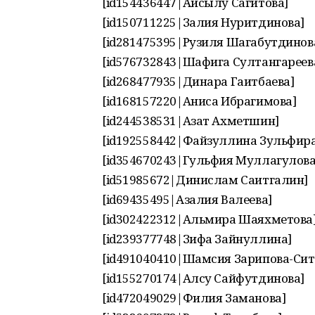
[id154436447|Айсылу Сагитова]
[id150711225|Залия Нуритдинова]
[id281475395|Рузиля Шагабутдинов
[id576732843|Шафига Султангареев
[id268477935|Динара Гаитбаева]
[id168157220|Аниса Ибрагимова]
[id244538531|Азат Ахметшин]
[id192558442|Файзуллина Зульфира
[id354670243|Гульфия Муллагулова
[id51985672|Динислам Саитгалин]
[id69435495|Азалия Валеева]
[id302422312|Альмира Шаяхметова
[id239377748|Зифа Зайнуллина]
[id491040410|Шамсия Зарипова-Сит
[id155270174|Алсу Сайфутдинова]
[id472049029|Филия Заманова]