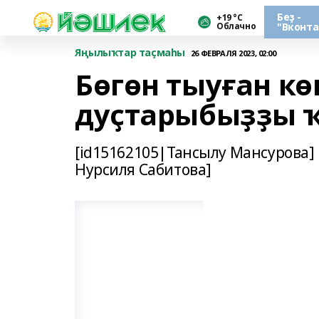
Беҙ -
+19 °С
Облачно
"Вконта
Яңылыҡтар таҫмаһы
26 ФЕВРАЛЯ 2023, 02:00
Бөгөн тыуған к
дуҫтарыбыҙҙы ҡ
[id15162105|Тансылу Мансурова] [
Нурсиля Сабитова]