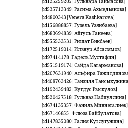
[id125259205|Гульнара Таймасова]
[id535713349|Расима Ахмедьянова]
[id4800343|Venera Kashkarova]
[id156888857|Гузель Узянбаева]
[id683694839|Айгуль Ганеева]
[id555533531|Ришат Бикбаев]
[id172519014|Ильнур Абсалямов]
[id97414178|Гадель Мустафин]
[id551519174|Сайда Кагарманова]
[id207631940|Альфира Тажитдинов
[id408763426|Танзиля Тансыкужина
[id192439482|Кутдус Рыскулов]
[id520427518|Гульназ Набиуллина]
[id674135357|Фаниль Миннегалиев]
[id67146855|Флюза Байбулатова]
[id147835080|Галия Кутлугужина]