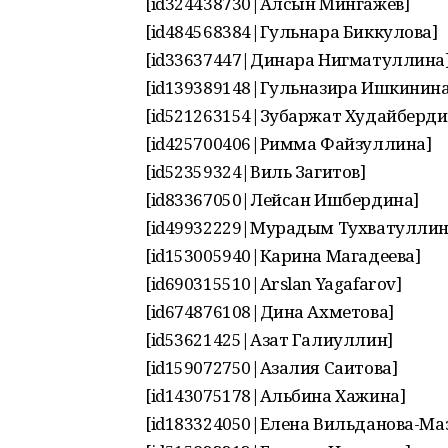
[id324438730|Алсын Мингажев]
[id484568384|Гульнара Биккулова]
[id33637447|Динара Нигматуллина
[id139389148|Гульназира Ишкинина
[id521263154|Зубаржат Худайберди
[id425700406|Римма Файзуллина]
[id52359324|Виль Загитов]
[id83367050|Лейсан Ишбердина]
[id49932229|Мурадым Тухватуллин
[id153005940|Карина Магадеева]
[id690315510|Arslan Yagafarov]
[id674876108|Дина Ахметова]
[id53621425|Азат Галиуллин]
[id159072750|Азалия Саитова]
[id143075178|Альбина Хажина]
[id183324050|Елена Вильданова-Ма