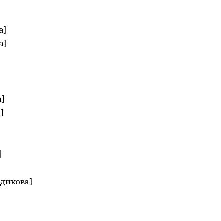
а]
а]
]
]
]
дикова]