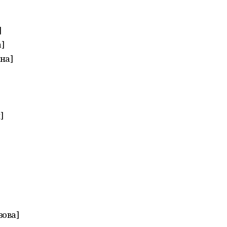
]
]
на]
]
зова]