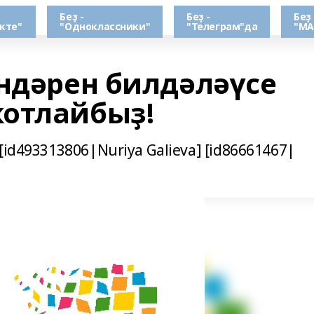
Беҙ -
Беҙ -
Беҙ 
кте"
"Одноклассники"
"Телеграм"да
"МА
өндәрен билдәләүсе
отлайбыҙ!
id493313806|Nuriya Galieva] [id86661467|