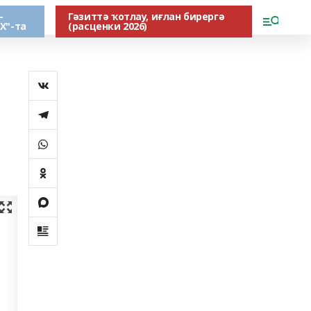
-
Гәзиттә ҡотлау, иғлан бирергә
Х"-та
(расценки 2026)