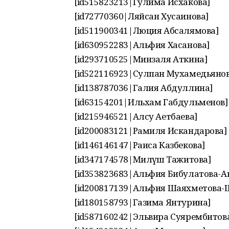
[id515823213|Гулима Исхакова]
[id72770360|Ляйсан Хусаинова]
[id511900341|Люция Абсалямова]
[id630952283|Альфия Хасанова]
[id293710525|Минзаля Аткина]
[id522116923|Сулпан Мухамедьянов
[id138787036|Галия Абдуллина]
[id63154201|Ильхам Габдульменов]
[id215946521|Алсу Аетбаева]
[id200083121|Рамиля Искандарова]
[id146146147|Раиса Казбекова]
[id347174578|Миләүшә Тажитова]
[id353823683|Альфия Бибулатова-А
[id200817139|Альфия Шаяхметова-
[id180158793|Газима Янтурина]
[id587160242|Эльвира Суярембитов