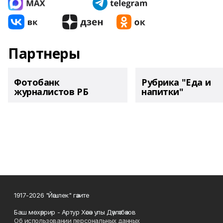
Партнеры
Фотобанк
Рубрика "Еда и
журналистов РБ
напитки"
1917-2026 "Йәшлек" гәзите
Баш мөхәррир - Артур Хәсән улы Дәүләтбәков
Об использовании персональных данных