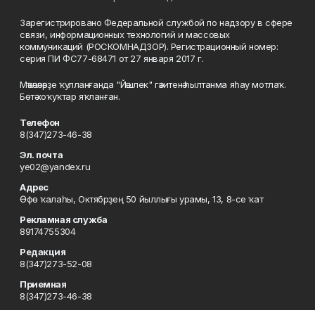
Зарегистрировано Федеральной службой по надзору в сфере
связи, информационных технологий и массовых
коммуникаций (РОСКОМНАДЗОР). Регистрационный номер:
серия ПИ ФС77-68471 от 27 января 2017 г.
Мәҡәләләрҙе ҡулланғанда "Йәшлек" гәзитенә һылтанма яһау мотлаҡ.
Бөтә хоҡуҡтар яҡланған.
Телефон
8(347)273-46-38
Эл. почта
ye02@yandex.ru
Адрес
Өфө ҡалаһы, Октябрҙең 50 йыллығы урамы, 13, 8-се ҡат
Рекламная служба
89174755304
Редакция
8(347)273-52-08
Приемная
8(347)273-46-38