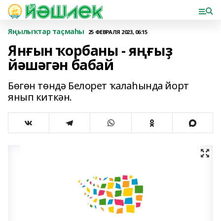
Яңылыҡтар таҫмаһы
25 ФЕВРАЛЯ 2023, 06:15
Янғын ҡорбаны - яңғыҙ
йәшәгән бабай
Бөгөн төндә Белорет ҡалаһында йорт
янып киткән.