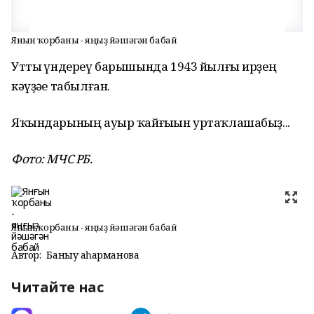
Янғын ҡорбаны - яңғыҙ йәшәгән бабай
Утты һүндереү барышында 1943 йылғы ирҙең
кәүҙәһе табылған.
Яҡындарының ауыр ҡайғыһын уртаҡлашабыҙ...
Фото: МЧС РБ.
Янғын ҡорбаны - яңғыҙ йәшәгән бабай
Автор:
Баныу Ҡаһарманова
Читайте нас