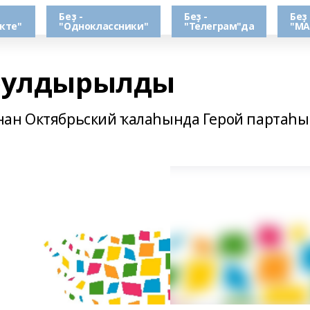
Беҙ -
Беҙ -
Беҙ 
кте"
"Одноклассники"
"Телеграм"да
"МА
 булдырылды
нан Октябрьский ҡалаһында Герой партаһ