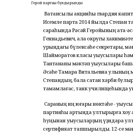
Герой партаһы булдырылды
Ватансылыҡ акцияһы гвардия капита
Исемле парта 2014 йылда Степан т
сараһында Рәсәй Геройының ата-әс
Геннадьевич, ҡала округы хакимиә
урындағы бүлексәһе секретары, мәк
Шайморатов класы уҡыусылары һәм 
Тантананы мәктәп уҡыусылары башҡ
Әсәһе Тамара Витальевна улының 
Степандың, бала саҡтан хәрби булыр
тамамлағас, танк училищеһында уҡ
Сараның иң юғары нөктәһе - уҡыусы
партияһы артында ултырырға хоҡуҡ 
һуңынан уҡыусыларҙың үҙидара ул
сертификат тапшырылды. 12-се мә