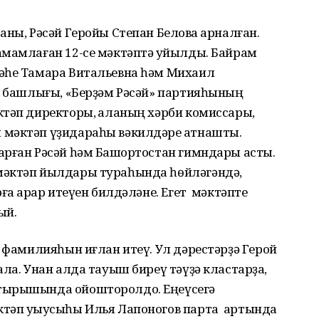
ны, Рәсәй Геройы Степан Беловҡа арналған.
амамлаған 12-се мәктәптә ҡуйылды. Байрам
әһе Тамара Витальевна һәм Михаил
те башлығы, «Берҙәм Рәсәй» партияһының
тәп директоры, ҡаланың хәрби комиссары,
мәктәп үҙидараһы вәкилдәре ҡатнашты.
арған Рәсәй һәм Башҡортостан гимндары асты.
мәктәп йылдары тураһында һөйләгәндә,
ға ҡарар итеүен билдәләне. Егет мәктәпте
ый.
 фамилияһын иғлан итеү. Ул дәрестәрҙә Герой
ала. Унан алда тауыш биреү тәүҙә кластарҙа,
тырышында ойошторолдо. Еңеүсегә
ктәп уҡыусыһы Илья Лапоногов парта артында