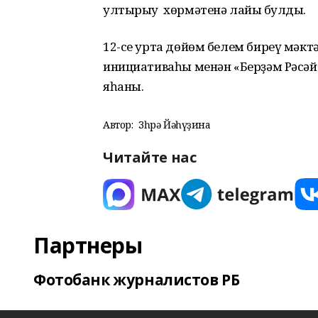
ултырыу хөрмәтенә лайыҡ булды.
12-се урта дөйөм белем биреү мәк
инициативаһы менән «Берҙәм Рәсә
яһаны.
Автор:
Зөһрә Йәһүҙина
Читайте нас
Партнеры
Фотобанк журналистов РБ