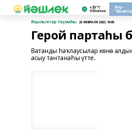
Беҙ -
+20 °С
Облачно
"Вконта
Яңылыҡтар таҫмаһы
23 ФЕВРАЛЯ 2023, 10:05
Герой партаһы
Ватанды һаҡлаусылар көнө алды
асыу тантанаһы үтте.