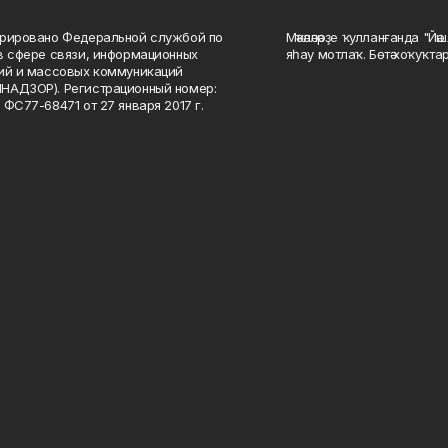
рировано Федеральной службой по
Мәҡәләләрҙе ҡулланғанда "Йә
в сфере связи, информационных
яһау мотлаҡ. Бөтә хоҡуҡта
ий и массовых коммуникаций
НАДЗОР). Регистрационный номер:
 ФС77-68471 от 27 января 2017 г.