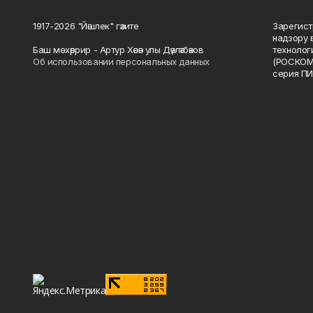
1917-2026 "Йәшлек" гәзите
Зарегист
надзору 
Баш мөхәррир - Артур Хәсән улы Дәүләтбәков
технолог
Об использовании персональных данных
(РОСКОМ
серия ПИ