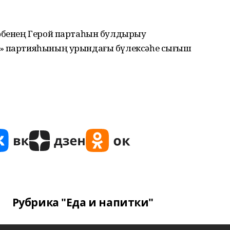
тәбенең Герой партаһын булдырыу
й» партияһының урындағы бүлексәһе сығыш
Рубрика "Еда и напитки"