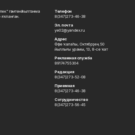
шлек" гәзитенә һылтанма
Телефон
р яҡланған.
8(347)273-46-38
Эл. почта
ye02@yandex.ru
Адрес
Өфө ҡалаһы, Октябрҙең 50
йыллығы урамы, 13, 8-се ҡат
Рекламная служба
89174755304
Редакция
8(347)273-52-08
Приемная
8(347)273-46-38
Сотрудничество
8(347)273-56-45