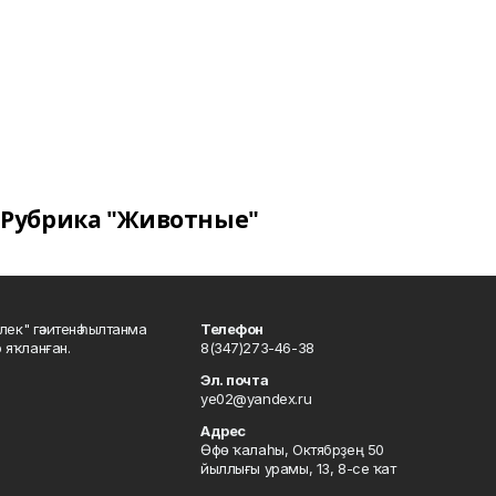
Рубрика "Животные"
шлек" гәзитенә һылтанма
Телефон
р яҡланған.
8(347)273-46-38
Эл. почта
ye02@yandex.ru
Адрес
Өфө ҡалаһы, Октябрҙең 50
йыллығы урамы, 13, 8-се ҡат