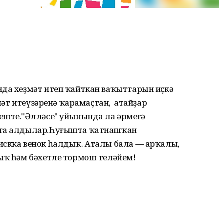
да хеҙмәт итеп ҡайткан ваҡыттарын иҫкә
ҙмәт итеүзәренә ҡарамаҫтан, атайҙар
еште.''Әлләсе" уйынында ла әрмегә
ата алдылар.Һуғышта ҡатнашҡан
искка венок һалдыҡ. Аталы бала — арҡалы,
лыҡ һәм бәхетле тормош теләйем!