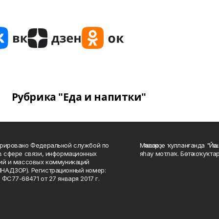
Рубрика "Еда и напитки"
рировано Федеральной службой по
Мәҡәләләрҙе ҡулланғанда "Йә
в сфере связи, информационных
яһау мотлаҡ. Бөтә хоҡуҡта
ий и массовых коммуникаций
НАДЗОР). Регистрационный номер:
 ФС77-68471 от 27 января 2017 г.