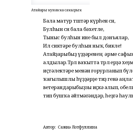
Атайҙарҙы ҡунаҡҡа саҡырҙыҡ
Бала матур төштәр күрһен өсөн,
Булһын өсөн бала бәхетле,
Тыныс булһын ине был донъялар,
Ил сиктәре булһын ныҡ, бикле!
Атайҙарыбыҙ үҙҙәренең әрме сафын
алдылар.Төрлө ваҡытта төрлө ерҙә хе
иҫтәлектәре менән ғорурланып бүл
ҡағылышлы һүҙҙәрҙе тиҙ генә аңл
ветерандарыбыҙзы иҫкә алып, обел
тип бушҡа әйтмәгәндәр, һеҙгә һау
Автор:
Сажиҙә Лотфуллина