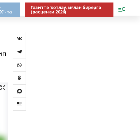
-
Гәзиттә ҡотлау, иғлан бирергә
Х"-та
(расценки 2026)
ип