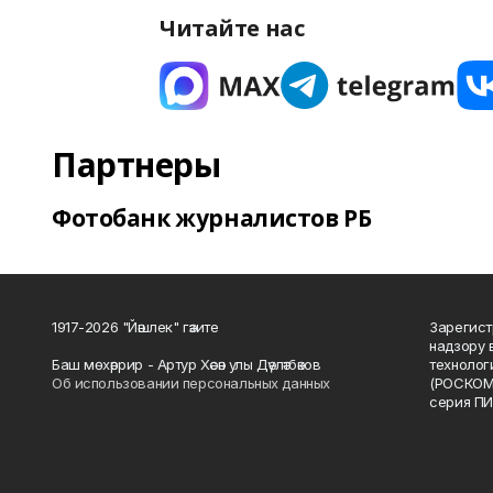
Читайте нас
Партнеры
Фотобанк журналистов РБ
1917-2026 "Йәшлек" гәзите
Зарегист
надзору 
Баш мөхәррир - Артур Хәсән улы Дәүләтбәков
технолог
Об использовании персональных данных
(РОСКОМ
серия ПИ