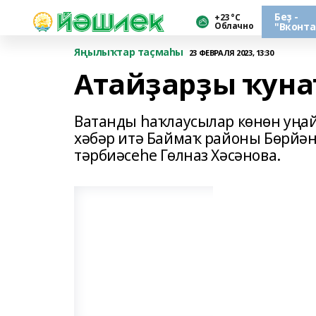
Беҙ -
+23 °С
Облачно
"Вконта
Яңылыҡтар таҫмаһы
23 ФЕВРАЛЯ 2023, 13:30
Атайҙарҙы ҡун
Ватанды һаҡлаусылар көнөн уңа
хәбәр итә Баймаҡ районы Бөрйә
тәрбиәсеһе Гөлназ Хәсәнова.