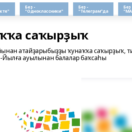
Беҙ -
Беҙ -
Беҙ 
кте"
"Одноклассники"
"Телеграм"да
"МА
аҡҡа саҡырҙыҡ
йынан атайҙарыбыҙҙы ҡунаҡҡа саҡырҙыҡ, т
н-Йылға ауылынан балалар баҡсаһы