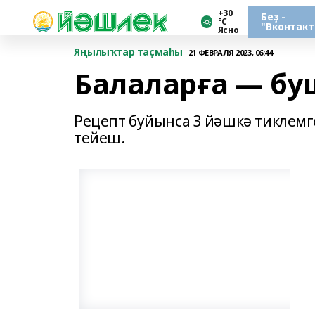
+30
Беҙ -
°С
"Вконтакт
Ясно
Яңылыҡтар таҫмаһы
21 ФЕВРАЛЯ 2023, 06:44
Балаларға — бу
Рецепт буйынса 3 йәшкә тиклемг
тейеш.