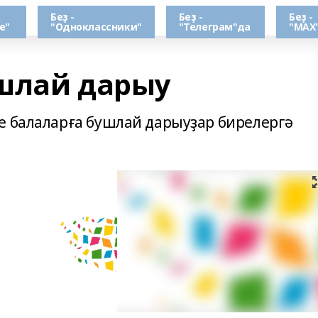
Беҙ -
Беҙ -
Беҙ -
е"
"Одноклассники"
"Телеграм"да
"МАХ
шлай дарыу
е балаларға бушлай дарыуҙар бирелергә