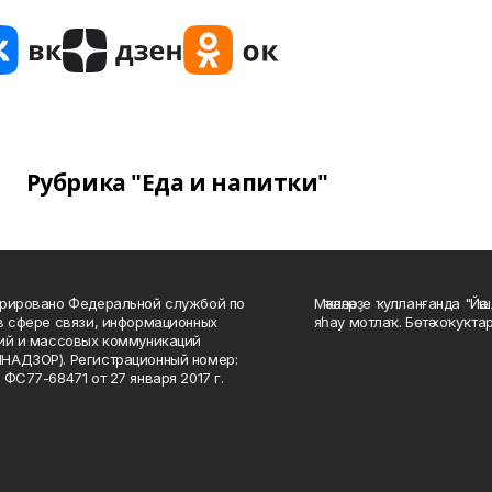
Рубрика "Еда и напитки"
рировано Федеральной службой по
Мәҡәләләрҙе ҡулланғанда "Йә
в сфере связи, информационных
яһау мотлаҡ. Бөтә хоҡуҡта
ий и массовых коммуникаций
НАДЗОР). Регистрационный номер:
 ФС77-68471 от 27 января 2017 г.