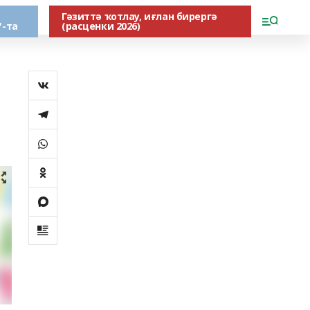
Гәзиттә ҡотлау, иғлан бирергә
"-та
(расценки 2026)