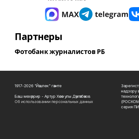
Партнеры
Фотобанк журналистов РБ
1917-2026 "Йәшлек" гәзите
Зарегист
надзору 
Баш мөхәррир - Артур Хәсән улы Дәүләтбәков
технолог
Об использовании персональных данных
(РОСКОМ
серия ПИ