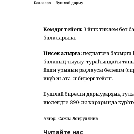
Балаларға — бушлай дарыу
Кемдәргә тейеш:
3 йәшкә тиклем бөтә б
балаларына.
Нисек алырға:
педиатрға барырға һә
баланың тыуыу тураһындағы таны
йәшәгән урынын раҫлаусы белешмә (с
икәүһен ата-әсәгә бирергә тейеш.
Бушлай бирелгән дарыуҙарҙың тулы
июлендәге 890-сы ҡарарында күрһәте
Автор:
Сажиҙә Лотфуллина
Читайте нас