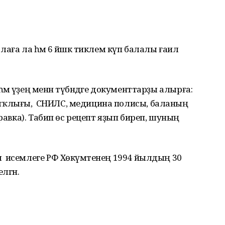
алаға ла һәм 6 йәшкә тиклем күп балалы ғаилә
м үҙең менән түбәндәге документтарҙы алырға:
ҡлығы, СНИЛС, медицина полисы, баланың
правка). Табип өс рецепт яҙып биреп, шуның
 исемлеге РФ Хөкүмәтенең 1994 йылдың 30
лгән.