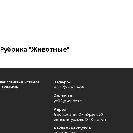
Рубрика "Животные"
шлек" гәзитенә һылтанма
Телефон
р яҡланған.
8(347)273-46-38
Эл. почта
ye02@yandex.ru
Адрес
Өфө ҡалаһы, Октябрҙең 50
йыллығы урамы, 13, 8-се ҡат
Рекламная служба