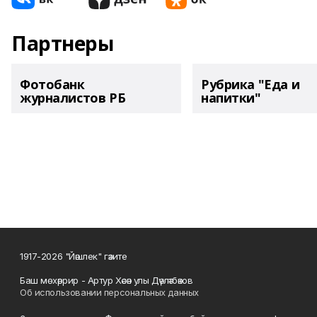
Партнеры
Фотобанк
Рубрика "Еда и
журналистов РБ
напитки"
1917-2026 "Йәшлек" гәзите
Баш мөхәррир - Артур Хәсән улы Дәүләтбәков
Об использовании персональных данных