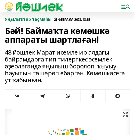
Яңылыҡтар таҫмаһы
21 ФЕВРАЛЯ 2023, 13:15
Бәй! Баймаҡта көмөшкә
аппараты шартлаған!
48 йәшлек Марат исемле ир алдағы
байрамдарға тип тилерткес эсемлек
әҙерләгәндә яңылыш боролоп, ҡыуыу
һауытын төшөрөп ебәргән. Көмөшкәсегә
ут ҡабынған.