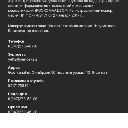
Зарегистрировано Федеральной службой по надзору в сфере
связи, информационных технологий и массовых
коммуникаций (РОСКОМНАДЗОР). Регистрационный номер:
серия ПИ ФС77-68471 от 27 января 2017 г.
Мәҡәләләрҙе ҡулланғанда "Йәшлек" гәзитенә һылтанма яһау мотлаҡ.
Бөтә хоҡуҡтар яҡланған.
Телефон
8(347)273-46-38
Эл. почта
ye02@yandex.ru
Адрес
Өфө ҡалаһы, Октябрҙең 50 йыллығы урамы, 13, 8-се ҡат
Рекламная служба
89174755304
Редакция
8(347)273-52-08
Приемная
8(347)273-46-38
Сотрудничество
8(347)273-56-45