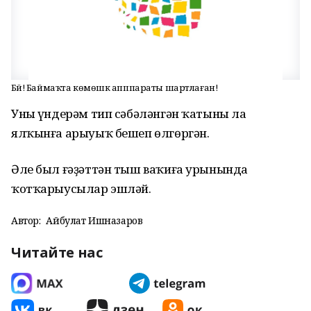
Бәй! Баймаҡта көмөшкә апппараты шартлаған!
Уны һүндерәм тип сәбәләнгән ҡатыны ла
ялҡынға арыуыҡ бешеп өлгөргән.
Әле был ғәҙәттән тыш ваҡиға урынында
ҡотҡарыусылар эшләй.
Автор:
Айбулат Ишназаров
Читайте нас