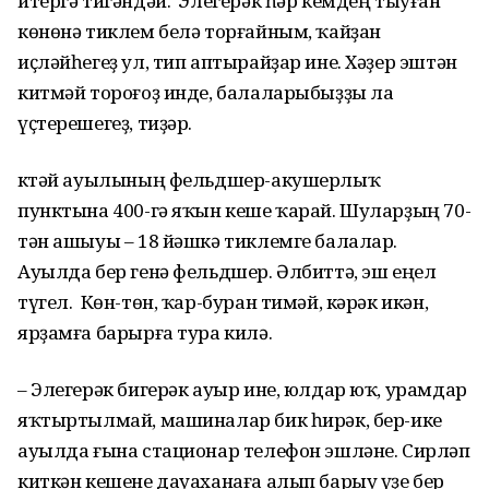
итергә тигәндәй. Элегерәк һәр кемдең тыуған
көнөнә тиклем белә торғайным, ҡайҙан
иҫләйһегеҙ ул, тип аптырайҙар ине. Хәҙер эштән
китмәй тороғоҙ инде, балаларыбыҙҙы ла
үҫтерешегеҙ, тиҙәр.
Үктәй ауылының фельдшер-акушерлыҡ
пунктына 400-гә яҡын кеше ҡарай. Шуларҙың 70-
тән ашыуы – 18 йәшкә тиклемге балалар.
Ауылда бер генә фельдшер. Әлбиттә, эш еңел
түгел. Көн-төн, ҡар-буран тимәй, кәрәк икән,
ярҙамға барырға тура килә.
– Элегерәк бигерәк ауыр ине, юлдар юҡ, урамдар
яҡтыртылмай, машиналар бик һирәк, бер-ике
ауылда ғына стационар телефон эшләне. Сирләп
киткән кешене дауаханаға алып барыу үҙе бер