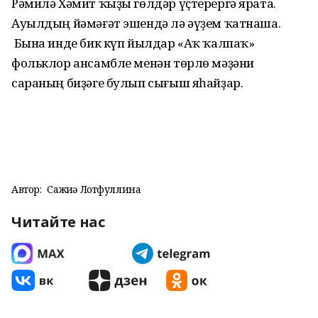
Рәмилә Хәмит ҡыҙы гөлдәр үҫтерергә ярата.
Ауылдың йәмәғәт эшендә лә әүҙем ҡатнаша.
Бына инде бик күп йылдар «Аҡ ҡалпаҡ»
фольклор ансамбле менән төрлө мәҙәни
сараның биҙәге булып сығыш яһайҙар.
Автор:
Сажиҙә Лотфуллина
Читайте нас