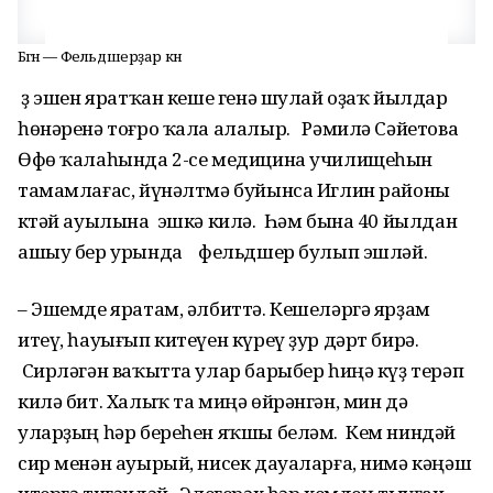
Бөгөн — Фельдшерҙар көнө
Үҙ эшен яратҡан кеше генә шулай оҙаҡ йылдар
һөнәренә тоғро ҡала алалыр. Рәмилә Сәйетова
Өфө ҡалаһында 2-се медицина училищеһын
тамамлағас, йүнәлтмә буйынса Иглин районы
Үктәй ауылына эшкә килә. Һәм бына 40 йылдан
ашыу бер урында фельдшер булып эшләй.
– Эшемде яратам, әлбиттә. Кешеләргә ярҙам
итеү, һауығып китеүен күреү ҙур дәрт бирә.
Сирләгән ваҡытта улар барыбер һиңә күҙ терәп
килә бит. Халыҡ та миңә өйрәнгән, мин дә
уларҙың һәр береһен яҡшы беләм. Кем ниндәй
сир менән ауырый, нисек дауаларға, нимә кәңәш