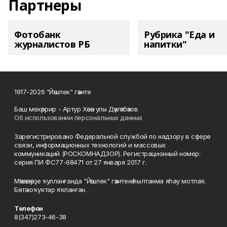
Партнеры
Фотобанк
Рубрика "Еда и
журналистов РБ
напитки"
1917-2026 "Йәшлек" гәзите
Баш мөхәррир - Артур Хәсән улы Дәүләтбәков
Об использовании персональных данных
Зарегистрировано Федеральной службой по надзору в сфере
связи, информационных технологий и массовых
коммуникаций (РОСКОМНАДЗОР). Регистрационный номер:
серия ПИ ФС77-68471 от 27 января 2017 г.
Мәҡәләләрҙе ҡулланғанда "Йәшлек" гәзитенә һылтанма яһау мотлаҡ.
Бөтә хоҡуҡтар яҡланған.
Телефон
8(347)273-46-38