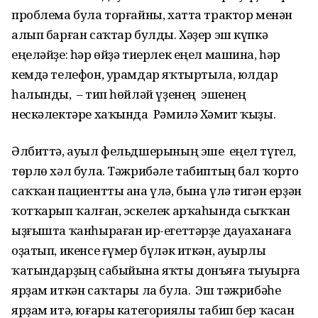
проблема була торғайны, хатта трактор менән
алып барған саҡтар булды. Хәҙер эш күпкә
еңеләйҙе: һәр өйҙә тиерлек еңел машина, һәр
кемдә телефон, урамдар яҡтыртыла, юлдар
һалынды, – тип һөйләй үҙенең эшенең
нескәлектәре хаҡында Рәмилә Хәмит ҡыҙы.
Әлбиттә, ауыл фельдшерының эше еңел түгел,
төрлө хәл була. Тәжрибәле табиптың бал ҡорто
саҡҡан пациентты ана үлә, бына үлә тигән ерҙән
ҡотҡарып ҡалған, эскелек арҡаһында сыҡҡан
ыҙғышта ҡанһыраған ир-егеттәрҙе дауаханаға
оҙатып, икенсе ғүмер бүләк иткән, ауырлы
ҡатындарҙың сабыйына яҡты донъяға тыуырға
ярҙам иткән саҡтары ла була. Эш тәжрибәһе
ярҙам итә, юғары категориялы табип бер ҡасан