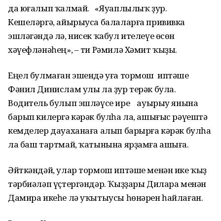
да юғалып ҡалмай. «Яуаплылыҡ ҙур.
Кешеләргә, айырыуса балаларға прививка
эшләгәндә лә, нисек ҡабул ителеүе өсөн
хәүефләнәһең», – ти Рәмилә Хәмит ҡыҙы.
Еңел булмаған эшендә уға тормош иптәше
Фәнил Динислам улы ла ҙур терәк була.
Водитель булып эшләүсе ире ауырыу янына
барып килергә кәрәк булһа ла, ашығыс рәүештә
кемделер дауаханаға алып барырға кәрәк булһа
ла баш тартмай, ҡатынына ярҙамға ашыға.
Әйткәндәй, улар тормош иптәше менән ике ҡыҙ
тәрбиәләп үҫтергәндәр. Ҡыҙҙары Дилара менән
Дамира икеһе лә уҡытыусы һөнәрен һайлаған.