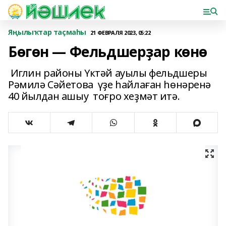
Яңылыҡтар таҫмаһы
21 ФЕВРАЛЯ 2023, 05:22
Бөгөн — Фельдшерҙар көнө
Иглин районы Үктәй ауылы фельдшеры
Рәмилә Сәйетова үҙе һайлаған һөнәренә
40 йылдан ашыу тоғро хеҙмәт итә.