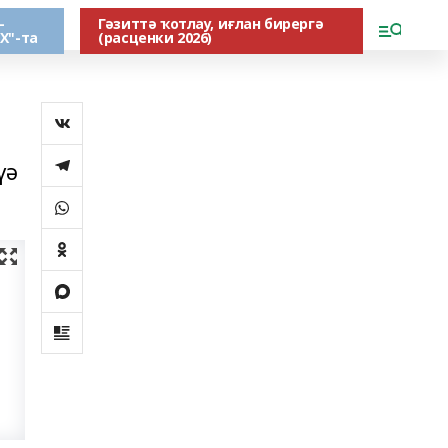
-
Гәзиттә ҡотлау, иғлан бирергә
Х"-та
(расценки 2026)
үә