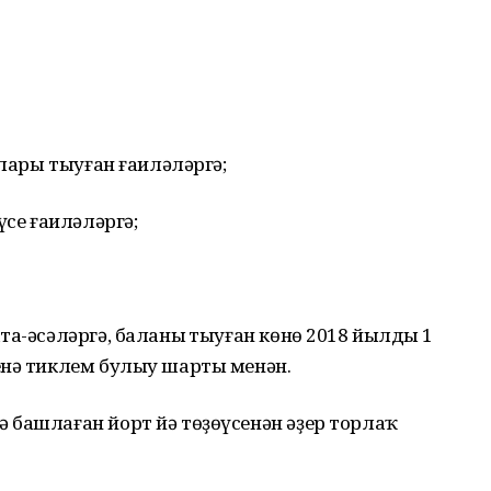
алары тыуған ғаиләләргә;
үсе ғаиләләргә;
а-әсәләргә, баланың тыуған көнө 2018 йылдың 1
енә тиклем булыу шарты менән.
 башлаған йорт йә төҙөүсенән әҙер торлаҡ