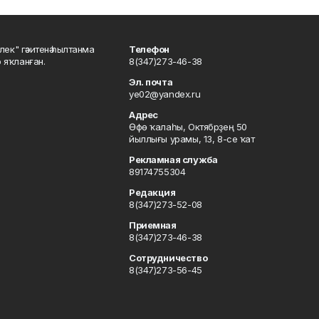
шлек" гәзитенә һылтанма
Телефон
р яҡланған.
8(347)273-46-38
Эл. почта
ye02@yandex.ru
Адрес
Өфө ҡалаһы, Октябрҙең 50
йыллығы урамы, 13, 8-се ҡат
Рекламная служба
89174755304
Редакция
8(347)273-52-08
Приемная
8(347)273-46-38
Сотрудничество
8(347)273-56-45