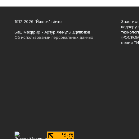
1917-2026 "Йәшлек" гәзите
Зарегист
надзору 
Баш мөхәррир - Артур Хәсән улы Дәүләтбәков
технолог
Об использовании персональных данных
(РОСКОМ
серия ПИ