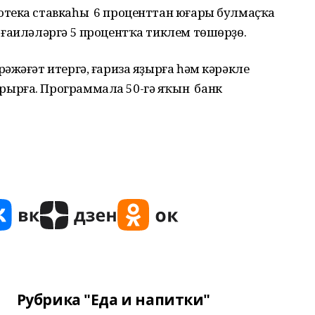
тека ставкаһы 6 проценттан юғары булмаҫҡа
 ғаиләләргә 5 процентҡа тиклем төшөрҙө.
әжәғәт итергә, ғариза яҙырға һәм кәрәкле
ырға. Программала 50-гә яҡын банк
Рубрика "Еда и напитки"