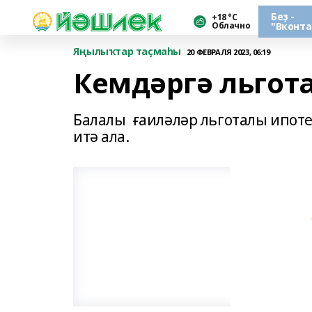
Беҙ -
+18 °С
Облачно
"Вконта
Яңылыҡтар таҫмаһы
20 ФЕВРАЛЯ 2023, 06:19
Кемдәргә льгот
Балалы ғаиләләр льготалы ипоте
итә ала.