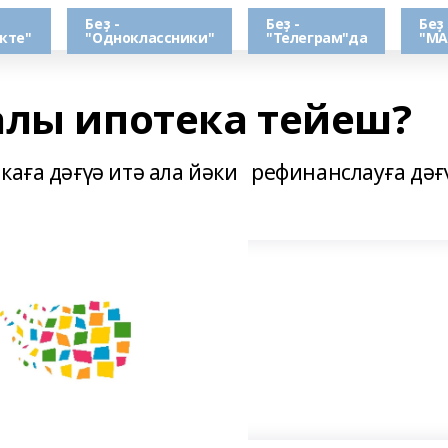
Беҙ -
Беҙ -
Беҙ 
кте"
"Одноклассники"
"Телеграм"да
"МА
алы ипотека тейеш?
каға дәғүә итә ала йәки рефинанслауға дәғ