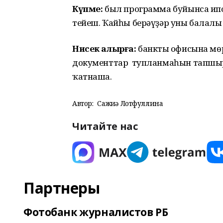
Күпме:
был программа буйынса ипо
тейеш. Ҡайһы берәүҙәр уны балалы
Нисек алырға:
банктың офисына мөр
документтар тупланмаһын тапшыр
ҡатнаша.
Автор:
Сажиҙә Лотфуллина
Читайте нас
Партнеры
Фотобанк журналистов РБ