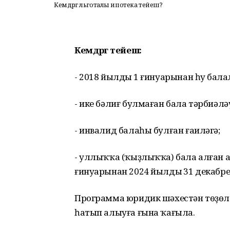
Кемдәргә льготалы ипотека тейеш?
Кемдәргә тейеш:
- 2018 йылдың 1 ғинуарынан һуң бал
- ике бәлиғ булмаған бала тәрбиәлә
- инвалид балаһы булған ғаиләгә;
- уллыҡҡа (ҡыҙлыҡҡа) бала алған ат
ғинуарынан 2024 йылдың 31 декабр
Программа юридик шәхестән төҙөлә
һатып алыуға ғына ҡағыла.