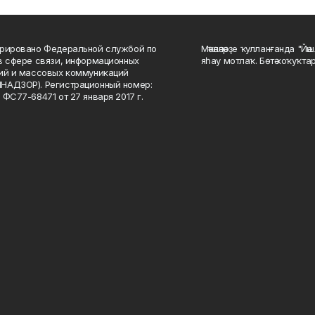
рировано Федеральной службой по
Мәҡәләләрҙе ҡулланғанда "Йә
в сфере связи, информационных
яһау мотлаҡ. Бөтә хоҡуҡта
ий и массовых коммуникаций
НАДЗОР). Регистрационный номер:
 ФС77-68471 от 27 января 2017 г.