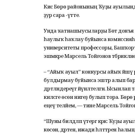
Кисә Бөрө районының Ҡуҙы ауылында 
ҙур сара -үтте.
Унда ҡатнашыусыларҙы Бөтә донъ
һаулыҡ һаҡлау буйынса комиссияһы 
университеты профессоры, Башҡор
эшмәкәре Марсель Тойғонов тәбрикләне
– “Айыҡ ауыл” конкурсы айыҡ йәшәү
булдырмау буйынса эштәр алып ба
дәртләндереүгә йүнәлтелгән. Ысынлап
киләсәге өсөн нигеҙ булып тора. Б
еңеү теләйем, — тине Марсель Тойғо
“Шуны билдәләп үтергә кәрәк: Ҡуҙы 
көсөн, дәртен, ижади һәләттәрен һалып,