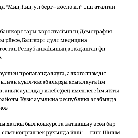
“Мин, һин, ул бергә – көслө ил” тип аталған
я башҡорттары ҡоролтайының Демография,
рәйесе, Башҡорт дәүләт медицина
тостан Республикаһының атҡаҙанған фән
.
 рәүешен пропагандалауға, алкоголизмды
рылған ауыл-ҡасабаларҙы асыҡлауға һәм
 та, айыҡ ауылдар илебеҙҙең именлеге һәм яҡты
өрө районы Ҡуҙы ауылына республика этабында
нов.
ауылы халҡы был конкурста ҡатнашыу өсөн бар
 сәләмәт көнәркәшлек рухында йәшәй", – тине Шишмә