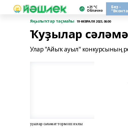
Беҙ -
+21 °С
Облачно
"Вконта
Яңылыҡтар таҫмаһы
19 ФЕВРАЛЯ 2023, 06:00
Ҡуҙылар сәләмә
Улар "Айыҡ ауыл" конкурсының 
Ҡуҙылар сәләмәт тормош яҡлы