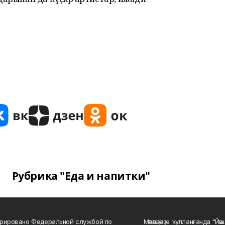
Рубрика "Еда и напитки"
рировано Федеральной службой по
Мәҡәләләрҙе ҡулланғанда "Йә