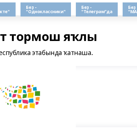
Беҙ -
Беҙ -
Беҙ 
кте"
"Одноклассники"
"Телеграм"да
"МА
т тормош яҡлы
республика этабында ҡатнаша.