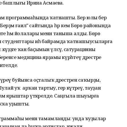
те башлығы Ирина Асмаева.
рам программаһында ҡатнашты. Бер юлы бер
"Берҙәм ғаилә" сайтында һәр кем Бөрө районында
-ғәҙәте һәм йолалары менән таныша алды. Бөрө
 студенттары иһә байрамда ҡатнашыусыларға
 күҙҙәге ҡан баҫымын үлсәү, сатурацияны
еренсе медицина ярҙамы күрһәтеү дәрестәре
 ителде.
реү буйынса оҫталыҡ дәрестәренә саҡырҙы,
Шулай уҡ арҡан тартыу, гер күтәреү, тауҙан
әм ярыштар үткәрелде. Саңғыла шыуырға
ҡҡа уҙышты.
ограммаһы менән тамамланды: унда ҡуҙылар
арынан да һәүәҫкәр артистар, ижади