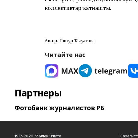
коллективтар ҡатнашты.
Автор:
Гөлнур Ҡыуатова
Читайте нас
Партнеры
Фотобанк журналистов РБ
1917-2026 "Йәшлек" гәзите
Зарегист