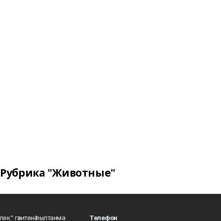
Рубрика "Животные"
шлек" гәзитенә һылтанма
Телефон