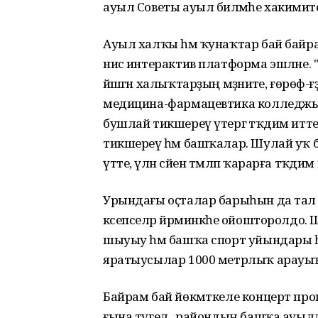
ауыл Советы ауыл биләмәһе хакимиә
Ауыл халҡы һәм ҡунаҡтар бай бай
нисә интерактив платформа эшләне. 
йәшәгән халыҡтарҙың мәҙәниәте, ғөрөф
медицина-фармацевтика колледжы
бушлай тикшереү үтергә тәҡдим итте:
тикшереү һәм башҡалар. Шулай уҡ б
үтте, үлән сәйен тәмләп ҡарарға тәҡдим
Урындағы оҫталар барыһын да тал ү
кәсепселәр йәрминкәһе ойошторолдо. 
шыуыу һәм башҡа спорт уйындары һ
яратыусылар 1000 метрлыҡ арауы
Байрам бай йөкмәткеле концерт пр
ғына түгел, ә райондың башҡа ауылд