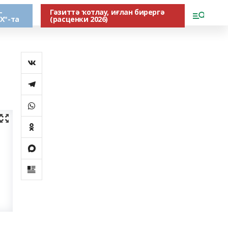
-
Гәзиттә ҡотлау, иғлан бирергә
Х"-та
(расценки 2026)