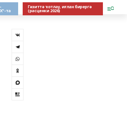
-
Гәзиттә ҡотлау, иғлан бирергә
Х"-та
(расценки 2026)