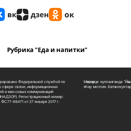
Рубрика "Еда и напитки"
рировано Федеральной службой по
Мәҡәләләрҙе ҡулланғанда "Йә
в сфере связи, информационных
яһау мотлаҡ. Бөтә хоҡуҡта
ий и массовых коммуникаций
НАДЗОР). Регистрационный номер:
 ФС77-68471 от 27 января 2017 г.