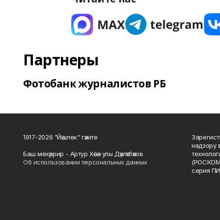
Партнеры
Фотобанк журналистов РБ
1917-2026 "Йәшлек" гәзите
Зарегист
надзору 
Баш мөхәррир - Артур Хәсән улы Дәүләтбәков
технолог
Об использовании персональных данных
(РОСКОМ
серия ПИ