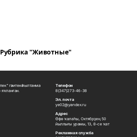
Рубрика "Животные"
шлек" гәзитенә һылтанма
Телефон
р яҡланған.
8(347)273-46-38
Эл. почта
ye02@yandex.ru
Адрес
Өфө ҡалаһы, Октябрҙең 50
йыллығы урамы, 13, 8-се ҡат
Рекламная служба