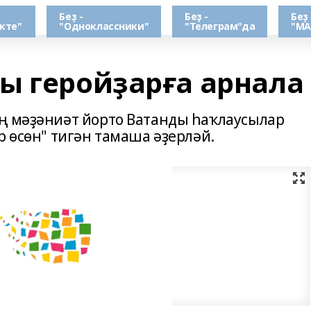
Беҙ -
Беҙ -
Беҙ 
кте"
"Одноклассники"
"Телеграм"да
"МА
ы геройҙарға арнала
ң мәҙәниәт йорто Ватанды һаҡлаусылар
р өсөн" тигән тамаша әҙерләй.