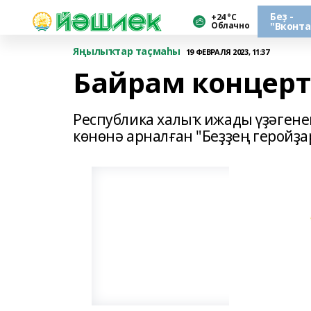
Беҙ -
+24 °С
Облачно
"Вконта
Яңылыҡтар таҫмаһы
19 ФЕВРАЛЯ 2023, 11:37
Байрам концерт
Республика халыҡ ижады үҙәгене
көнөнә арналған "Беҙҙең геройҙа