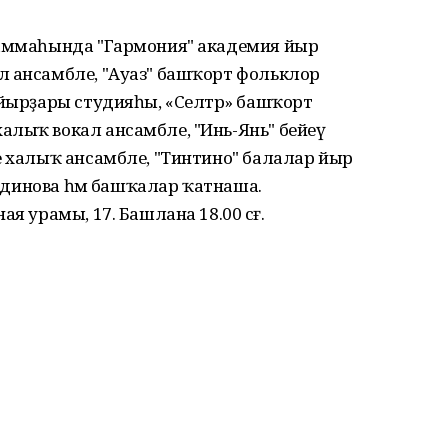
раммаһында "Гармония" академия йыр
л ансамбле, "Ауаз" башҡорт фольклор
 йырҙары студияһы, «Cелтәр» башҡорт
алыҡ вокал ансамбле, "Инь-Янь" бейеү
е халыҡ ансамбле, "Тинтино" балалар йыр
ертдинова һәм башҡалар ҡатнаша.
я урамы, 17. Башлана 18.00 сәғ.