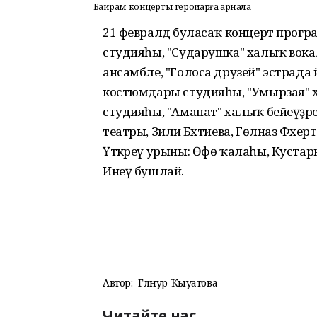
Байрам концерты геройҙарға арнала
21 февралдә буласаҡ концерт прог
студияһы, "Сударушка" халыҡ вока
ансамбле, "Голоса друзей" эстрада
костюмдары студияһы, "Умырзая" х
студияһы, "Аманат" халыҡ бейеүҙәр
театры, Зилиә Бәхтиева, Гөлназ Фәх
Үткәреү урыны: Өфө ҡалаһы, Кустарна
Инеү бушлай.
Автор:
Гөлнур Ҡыуатова
Читайте нас