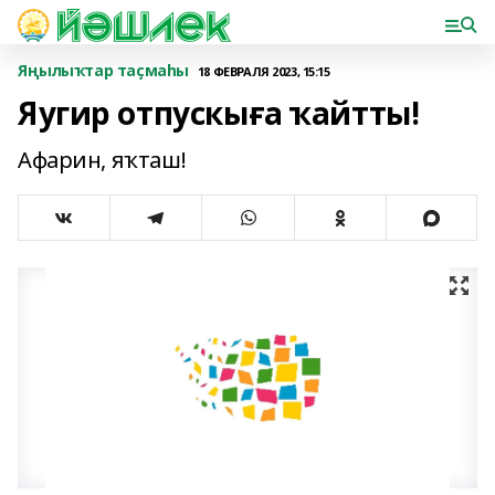
Яңылыҡтар таҫмаһы
18 ФЕВРАЛЯ 2023, 15:15
Яугир отпускыға ҡайтты!
Афарин, яҡташ!