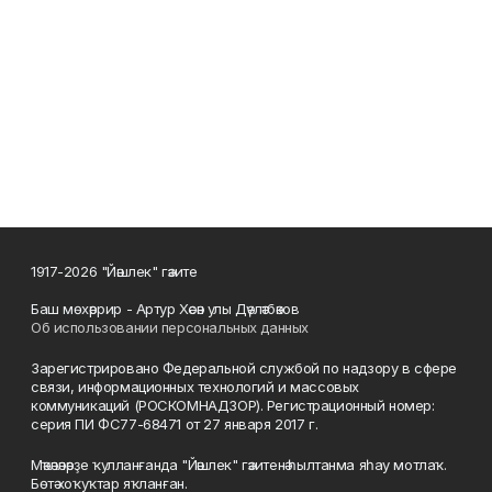
1917-2026 "Йәшлек" гәзите
Баш мөхәррир - Артур Хәсән улы Дәүләтбәков
Об использовании персональных данных
Зарегистрировано Федеральной службой по надзору в сфере
связи, информационных технологий и массовых
коммуникаций (РОСКОМНАДЗОР). Регистрационный номер:
серия ПИ ФС77-68471 от 27 января 2017 г.
Мәҡәләләрҙе ҡулланғанда "Йәшлек" гәзитенә һылтанма яһау мотлаҡ.
Бөтә хоҡуҡтар яҡланған.