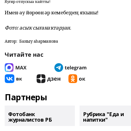
Яугир отпускыға ҡайтты!
Имен-һау йөрөһөн һәр кемебеҙҙең яҡыны!
Фото: асыҡ сығанаҡтарҙан.
Автор:
Баныу Ҡаһарманова
Читайте нас
Партнеры
Фотобанк
Рубрика "Еда и
журналистов РБ
напитки"