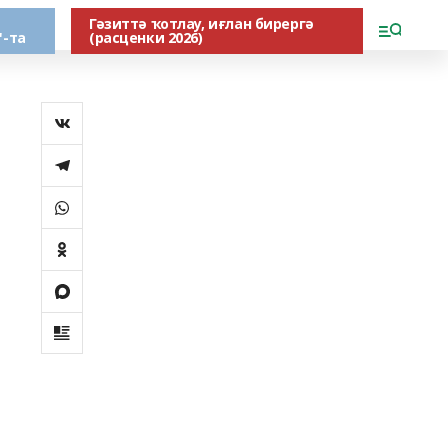
Гәзиттә ҡотлау, иғлан бирергә
"-та
(расценки 2026)