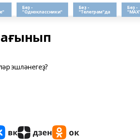
Беҙ -
Беҙ -
Беҙ -
е"
"Одноклассники"
"Телеграм"да
"МАХ
һағынып
әләр эшләнегеҙ?