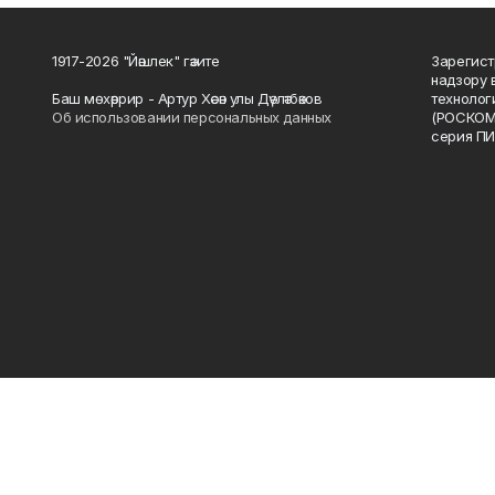
1917-2026 "Йәшлек" гәзите
Зарегист
надзору 
Баш мөхәррир - Артур Хәсән улы Дәүләтбәков
технолог
Об использовании персональных данных
(РОСКОМ
серия ПИ