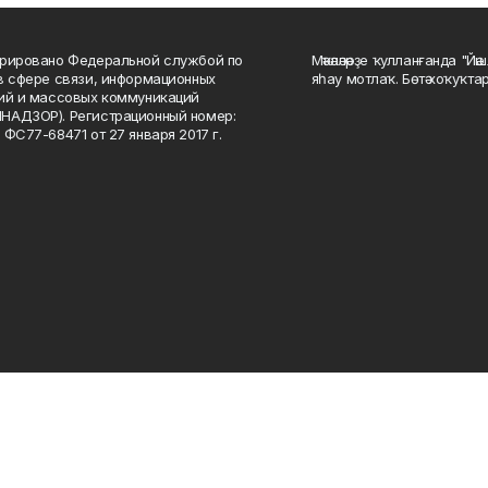
рировано Федеральной службой по
Мәҡәләләрҙе ҡулланғанда "Йә
в сфере связи, информационных
яһау мотлаҡ. Бөтә хоҡуҡта
ий и массовых коммуникаций
НАДЗОР). Регистрационный номер:
 ФС77-68471 от 27 января 2017 г.