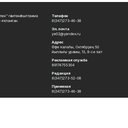
шлек" гәзитенә һылтанма
Телефон
р яҡланған.
8(347)273-46-38
Эл. почта
ye02@yandex.ru
Адрес
Өфө ҡалаһы, Октябрҙең 50
йыллығы урамы, 13, 8-се ҡат
Рекламная служба
89174755304
Редакция
8(347)273-52-08
Приемная
8(347)273-46-38
Сотрудничество
8(347)273-56-45