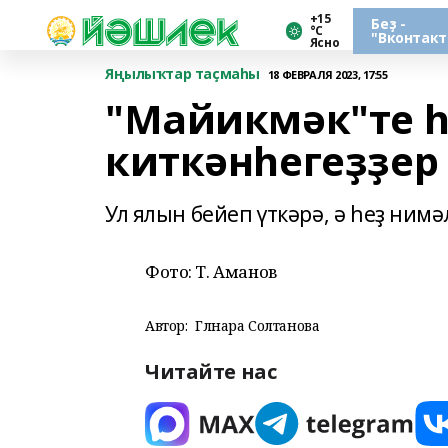
+15
Беҙ -
°С
"Вконтакт
Ясно
Яңылыҡтар таҫмаһы
18 ФЕВРАЛЯ 2023, 17:55
"Майикмәк"те 
киткәнһегеҙҙер
Ул ялын бейеп үткәрә, ә һеҙ ним
Фото: Т. Аманов
Автор:
Гөлнара Солтанова
Читайте нас