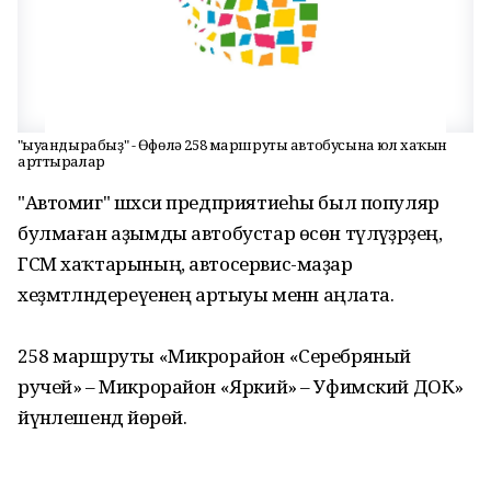
"Ҡыуандырабыҙ" - Өфөлә 258 маршруты автобусына юл хаҡын
арттыралар
"Автомиг" шәхси предприятиеһы был популяр
булмаған аҙымды автобустар өсөн түләүҙәрҙең,
ГСМ хаҡтарының, автосервис-маҙар
хеҙмәтләндереүенең артыуы менән аңлата.
258 маршруты «Микрорайон «Серебряный
ручей» – Микрорайон «Яркий» – Уфимский ДОК»
йүнәлешендә йөрөй.