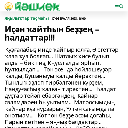
Яңылыҡтар таҫмаһы
17 ФЕВРАЛЯ 2023, 16:00
Иҫән ҡайтһын беҙҙең –
һалдаттар!!!
Ҡуҙғалабыҙ инде ҡайтыр юлға, Ә егеттәр
ҡала ҡул болғап... Шатлыҡ хисе булып
алды – бик тиҙ, Кңүел алды ярһып,
һулҡылдап... Төн эсендә һөйләшеүҙәр
ҡалды, Бушаныуы ҡалды йөрәктең...
Тынлыҡ эҙләп тирбәлгәнен күрҙем,
Һандуғасһыҙ ҡалған тирәктең... Һалдат
дуҫтар тейәп ебәргәндең, Ҡайнар
сәләмдәрен һыуытмам... Матросымдың
ҡайнар күҙ нурҙарын, Үлгән сағымда ла
онотмам... Көтһөн беҙҙе әсәм доғаһы,
Парын көтһөн – яңғыҙ балдаҡтар...