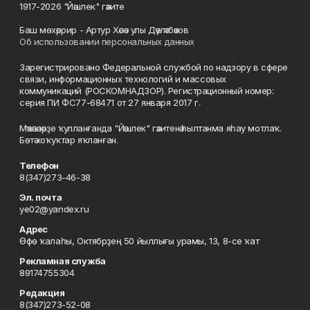
1917-2026 "Йәшлек" гәзите
Баш мөхәррир - Артур Хәсән улы Дәүләтбәков
Об использовании персональных данных
Зарегистрировано Федеральной службой по надзору в сфере
связи, информационных технологий и массовых
коммуникаций (РОСКОМНАДЗОР). Регистрационный номер:
серия ПИ ФС77-68471 от 27 января 2017 г.
Мәҡәләләрҙе ҡулланғанда "Йәшлек" гәзитенә һылтанма яһау мотлаҡ.
Бөтә хоҡуҡтар яҡланған.
Телефон
8(347)273-46-38
Эл. почта
ye02@yandex.ru
Адрес
Өфө ҡалаһы, Октябрҙең 50 йыллығы урамы, 13, 8-се ҡат
Рекламная служба
89174755304
Редакция
8(347)273-52-08