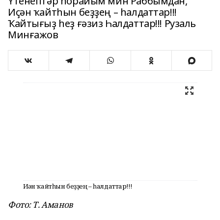
Үтенептәр һорайым мин Раббымдан,
Иҫән ҡайтһын беҙҙең – һалдаттар!!!
Ҡайтығыҙ һеҙ ғәзиз Һалдаттар!!! Рузаль
Минғажов
Иҫән ҡайтһын беҙҙең – һалдаттар!!!
Фото: Т. Аманов