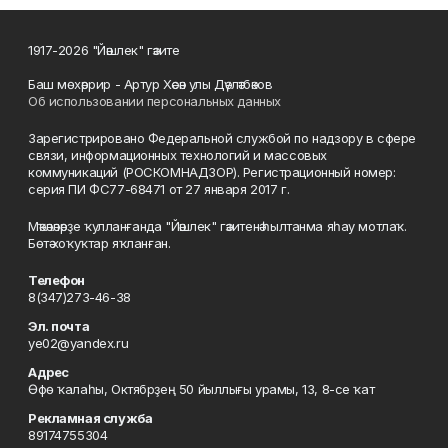
1917-2026 "Йәшлек" гәзите
Баш мөхәррир - Артур Хәсән улы Дәүләтбәков
Об использовании персональных данных
Зарегистрировано Федеральной службой по надзору в сфере
связи, информационных технологий и массовых
коммуникаций (РОСКОМНАДЗОР). Регистрационный номер:
серия ПИ ФС77-68471 от 27 января 2017 г.
Мәҡәләләрҙе ҡулланғанда "Йәшлек" гәзитенә һылтанма яһау мотлаҡ.
Бөтә хоҡуҡтар яҡланған.
Телефон
8(347)273-46-38
Эл. почта
ye02@yandex.ru
Адрес
Өфө ҡалаһы, Октябрҙең 50 йыллығы урамы, 13, 8-се ҡат
Рекламная служба
89174755304