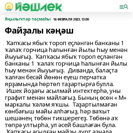
Яңылыҡтар таҫмаһы
16 ФЕВРАЛЯ 2023, 13:00
Файҙалы кәңәш
Ҡапҡасы ябыҡ тороп еҫләнгән банканы 1
ҡалаҡ горчица һалынған йылы һыу менән
йыуығыҙ. Ҡапҡасы ябыҡ тороп еҫләнгән
банканы 1 ҡалаҡ горчица һалынған йылы
һыу менән йыуығыҙ. Диванда, балаҫта
ҡалған бесәй йөнөн еүеш перчатка
ярҙамында һөртөп таҙартырға булла.
Ишек йоҙағы асылмай интектерһә, уны
графит менән майлағыҙ. Бының өсөн « М»
маркалы ҡәләм яҡшы. Таҙартылмаған
көнбағыш майы алһағыҙ, һәр ваҡыт
шешәнең төбөн тикшерегеҙ. Төбөнә аҡ
төпрә ултырһа, ул әсей башлаған була.
Ҡапҡасы асылған майҙы дүрт аҙнала