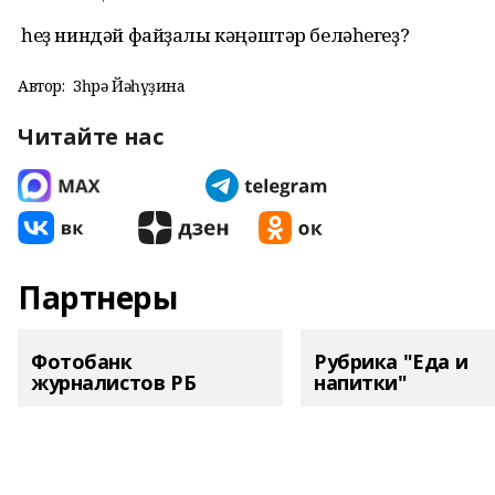
Ә һеҙ ниндәй файҙалы кәңәштәр беләһегеҙ?
Автор:
Зөһрә Йәһүҙина
Читайте нас
Партнеры
Фотобанк
Рубрика "Еда и
журналистов РБ
напитки"