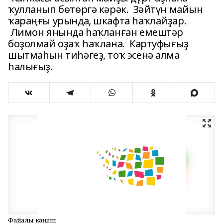
ҡулланып бөтөргә кәрәк. Зәйтүн майын
ҡараңғы урында, шкафта һаҡлайҙар.
Лимон янында һаҡланған емештәр
боҙолмай оҙаҡ һаҡлана. Картуфығыҙ
шытмаһын тиһәгеҙ, тоҡ эсенә алма
һалығыҙ.
Файҙалы кәңәш