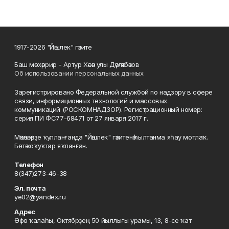
1917-2026 "Йәшлек" гәзите
Баш мөхәррир - Артур Хәсән улы Дәүләтбәков
Об использовании персональных данных
Зарегистрировано Федеральной службой по надзору в сфере
связи, информационных технологий и массовых
коммуникаций (РОСКОМНАДЗОР). Регистрационный номер:
серия ПИ ФС77-68471 от 27 января 2017 г.
Мәҡәләләрҙе ҡулланғанда "Йәшлек" гәзитенә һылтанма яһау мотлаҡ.
Бөтә хоҡуҡтар яҡланған.
Телефон
8(347)273-46-38
Эл. почта
ye02@yandex.ru
Адрес
Өфө ҡалаһы, Октябрҙең 50 йыллығы урамы, 13, 8-се ҡат