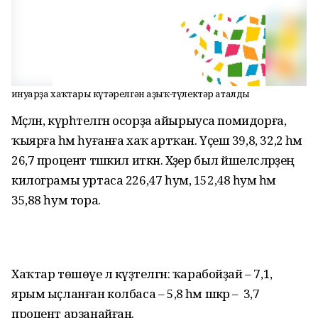
Ғинуарҙа хаҡтары күтәрелгән аҙыҡ-түлектәр аталды
Мәҫәлән, күрһәтелгән осорҙа айырыуса помидорға,
ҡыярға һәм һуғанға хаҡ артҡан. Үҫеш 39,8, 32,2 һәм
26,7 процент тәшкил иткән. Хәҙер был йәшелсәләрҙең
килограмы уртаса 226,47 һум, 152,48 һум һәм
35,88 һум тора.
Хаҡтар төшөүе лә күҙәтелгән: ҡарабойҙай – 7,1,
ярым ыҫланған колбаса – 5,8 һәм шәкәр – 3,7
процент арзанайған.