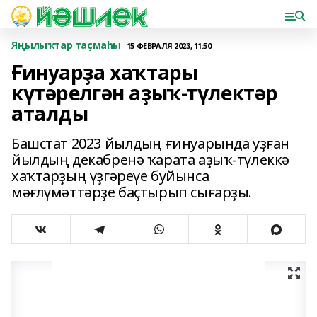
Яңылыҡтар таҫмаһы
15 ФЕВРАЛЯ 2023, 11:50
Ғинуарҙа хаҡтары
күтәрелгән аҙыҡ-түлектәр
аталды
Башстат 2023 йылдың ғинуарында уҙған
йылдың декабренә ҡарата аҙыҡ-түлеккә
хаҡтарҙың үҙгәреүе буйынса
мәғлүмәттәрҙе баҫтырып сығарҙы.