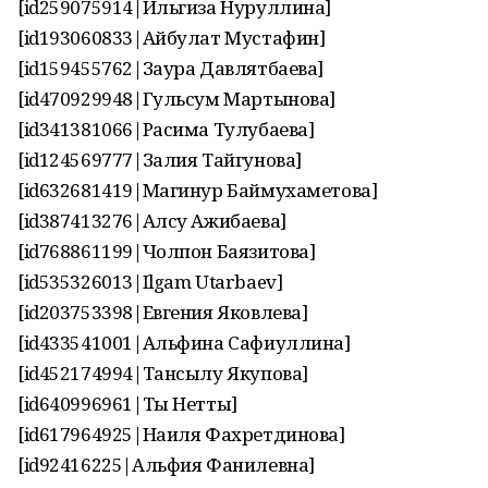
[id259075914|Ильгиза Нуруллина]
[id193060833|Айбулат Мустафин]
[id159455762|Заура Давлятбаева]
[id470929948|Гульсум Мартынова]
[id341381066|Расима Тулубаева]
[id124569777|Залия Тайгунова]
[id632681419|Магинур Баймухаметова]
[id387413276|Алсу Ажибаева]
[id768861199|Чолпон Баязитова]
[id535326013|Ilgam Utarbaev]
[id203753398|Евгения Яковлева]
[id433541001|Альфина Сафиуллина]
[id452174994|Тансылу Якупова]
[id640996961|Ты Нетты]
[id617964925|Наиля Фахретдинова]
[id92416225|Альфия Фанилевна]