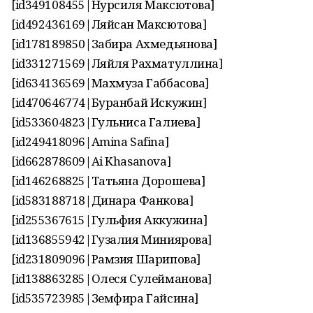
[id349108455|Нурсиля Максютова]
[id492436169|Ляйсан Максютова]
[id178189850|Забира Ахмедьянова]
[id331271569|Ляйля Рахматуллина]
[id634136569|Махмуза Габбасова]
[id470646774|Буранбай Искужин]
[id533604823|Гульниса Галиева]
[id249418096|Amina Safina]
[id662878609|Ai Khasanova]
[id146268825|Татьяна Дорошева]
[id583188718|Динара Фанкова]
[id255367615|Гульфия Аккужина]
[id136855942|Гузалия Миниярова]
[id231809096|Рамзия Шарипова]
[id138863285|Олеся Сулейманова]
[id535723985|Земфира Гайсина]