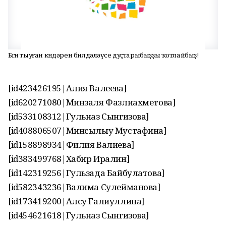
Бөгөн тыуған көндәрен билдәләүсе дуҫтарыбыҙҙы ҡотлайбыҙ!
[id423426195|Алия Валеева]
[id620271080|Минзаля Фазлиахметова]
[id533108312|Гульназ Сынгизова]
[id408806507|Минсылыу Мустафина]
[id158898934|Филия Валиева]
[id383499768|Хабир Иралин]
[id142319256|Гульзада Байбулатова]
[id582343236|Валима Сулейманова]
[id173419200|Алсу Галиуллина]
[id454621618|Гульназ Сынгизова]