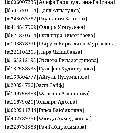
[id606007236|Алифа Гарифуллина-Гайсина]
[id531750104|Даян Атнагулов]
[id243033787|Раушания Валиева]
[id414847902|Флюра Утягулова]
[id671820514|Гульнара Тимербаева]
[id103878791|Фируза Биргалина-Муртазина]
[id221104265|Лира Якшибаева]
[id165212195|Залифа Гилазетдинова]
[id137538535|Гульфия Худайгулова]
[id160804777|Айгуль Нугуманова]
[id29354786|Зали Сайф]
[id199756386|Фарзана Алсоинова]
[id11875026|Эльвира Адеева]
[id629511744|Рима Байбактина]
[id402789761|Флида Ахмедзянова]
[id229731586|Рая Габдрахимова]