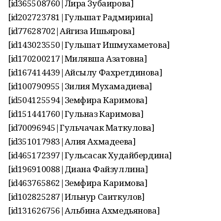
[id365508760|Лира Зубаирова]
[id202723781|Гульшат Радмирина]
[id77628702|Айгиза Ишьярова]
[id143023550|Гульшат Ишмухаметова]
[id170200217|Милявша Азатовна]
[id167414439|Айсылу Фахретдинова]
[id100790955|Зилия Мухамадиева]
[id504125594|Земфира Каримова]
[id151441760|Гульназ Каримова]
[id70096945|Гульчачак Маткулова]
[id351017983|Алия Ахмадеева]
[id465172397|Гульсасак Худайбердина]
[id196910088|Диана Файзуллина]
[id463765862|Земфира Каримова]
[id102825287|Ильнур Саиткулов]
[id131626756|Альбина Ахмедьянова]