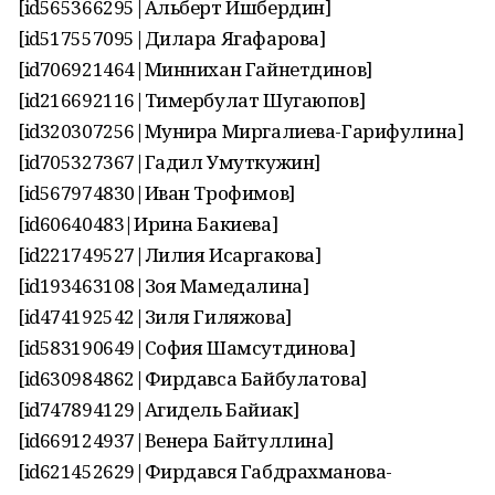
[id565366295|Альберт Ишбердин]
[id517557095|Дилара Ягафарова]
[id706921464|Миннихан Гайнетдинов]
[id216692116|Тимербулат Шугаюпов]
[id320307256|Мунира Миргалиева-Гарифулина]
[id705327367|Гадил Умуткужин]
[id567974830|Иван Трофимов]
[id60640483|Ирина Бакиева]
[id221749527|Лилия Исаргакова]
[id193463108|Зоя Мамедалина]
[id474192542|Зиля Гиляжова]
[id583190649|София Шамсутдинова]
[id630984862|Фирдавса Байбулатова]
[id747894129|Агидель Байиак]
[id669124937|Венера Байтуллина]
[id621452629|Фирдався Габдрахманова-