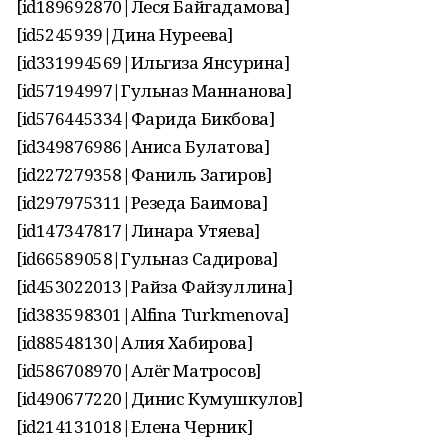
[id189692870|Леся Байгадамова]
[id5245939|Дина Нуреева]
[id331994569|Ильгиза Янсурина]
[id57194997|Гульназ Маннанова]
[id576445334|Фарида Бикбова]
[id349876986|Аниса Булатова]
[id227279358|Фаниль Загиров]
[id297975311|Резеда Баимова]
[id147347817|Линара Утяева]
[id66589058|Гульназ Садирова]
[id453022013|Райза Файзуллина]
[id383598301|Alfina Turkmenova]
[id88548130|Алия Хабирова]
[id586708970|Алёг Матросов]
[id490677220|Динис Кумушкулов]
[id214131018|Елена Черник]