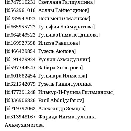
[id747910231|Светлана Галиуллина]
[id562961016|Аслям Гайнетдинов]
[id739947023|Пельмени Смазиком]
[id665955723|Гульфия Баймуратова]
[id664643522|Гульназ Гималетдинова]
[id169927358|Илюза Равилова]
[id466429854|Гузель Аюпова]
[id191429924|Руслан Ахмадуллин]
[id597744547|Забира Хызырова]
[id601682454|Гульнара Ильясова]
[id521542079|Гузель Гиниятуллина]
[id477391248|Ильнур-И-Гулиза Гильмановы]
[id336906826|Fanil Abdulgafarov]
[id719792062|Александр Земцов]
[id513948167|Фарида Нигматуллина-
Альмухаметова]