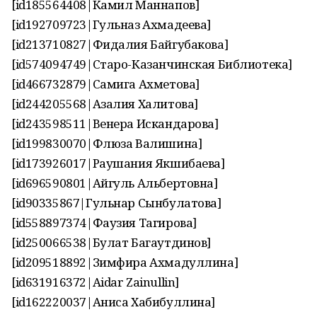
[id185564408|Камил Маннапов]
[id192709723|Гульназ Ахмадеева]
[id213710827|Фидалия Байгубакова]
[id574094749|Старо-Казанчинская Библиотека]
[id466732879|Самига Ахметова]
[id244205568|Азалия Халитова]
[id243598511|Венера Искандарова]
[id199830070|Флюза Валишина]
[id173926017|Раушания Якшибаева]
[id696590801|Айгуль Альбертовна]
[id90335867|Гульнар Сынбулатова]
[id558897374|Фаузия Тагирова]
[id250066538|Булат Багаутдинов]
[id209518892|Зимфира Ахмадуллина]
[id631916372|Aidar Zainullin]
[id162220037|Аниса Хабибуллина]