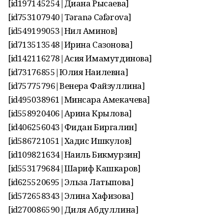
[id197145254|Диана Рысаева]
[id753107940|Təranə Cəfərova]
[id549199053|Нил Аминов]
[id713513548|Ирина Сазонова]
[id142116278|Асия Имамутдинова]
[id73176855|Юлия Наилевна]
[id75775796|Венера Файзуллина]
[id495038961|Минсара Амекачева]
[id558920406|Арина Крылова]
[id406256043|Фидан Биргалин]
[id586721051|Хадис Ишкулов]
[id109821634|Наиль Бикмурзин]
[id553179684|Шариф Кашкаров]
[id625520695|Эльза Латыпова]
[id572658343|Элина Хафизова]
[id270086590|Диля Абдуллина]