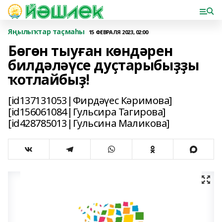
Яңылыҡтар таҫмаһы
15 ФЕВРАЛЯ 2023, 02:00
Бөгөн тыуған көндәрен
билдәләүсе дуҫтарыбыҙҙы
ҡотлайбыҙ!
[id137131053|Фирдәүес Кәримова]
[id156061084|Гульсира Тагирова]
[id428785013|Гульсина Маликова]