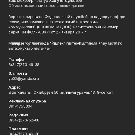
Баш мөхәррир - Артур Хәсән улы Дәүләтбәков
Об использовании персональных данных
Зарегистрировано Федеральной службой по надзору в сфере
связи, информационных технологий и массовых
коммуникаций (РОСКОМНАДЗОР). Регистрационный номер:
серия ПИ ФС77-68471 от 27 января 2017 г.
Мәҡәләләрҙе ҡулланғанда "Йәшлек" гәзитенә һылтанма яһау мотлаҡ.
Бөтә хоҡуҡтар яҡланған.
Телефон
8(347)273-46-38
Эл. почта
ye02@yandex.ru
Адрес
Өфө ҡалаһы, Октябрҙең 50 йыллығы урамы, 13, 8-се ҡат
Рекламная служба
89174755304
Редакция
8(347)273-52-08
Приемная
8(347)273-46-38