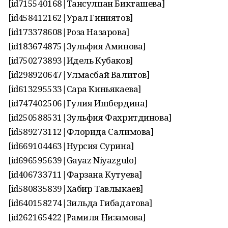
[id715540168|Тансулпан Бикташева]
[id458412162|Урал Гиниятов]
[id173378608|Роза Назарова]
[id183674875|Зульфия Аминова]
[id750273893|Идель Кубаков]
[id298920647|Улмасбай Валитов]
[id613295533|Сара Киньякаева]
[id747402506|Гулия Ишбердина]
[id250588531|Зульфия Фахритдинова]
[id589273112|Флорида Салимова]
[id669104463|Нурсия Сурина]
[id696595639|Gayaz Niyazgulo]
[id406733711|Фарзана Кутуева]
[id580835839|Хабир Тавлыкаев]
[id640158274|Зильда Гибадатова]
[id262165422|Рамиля Низамова]