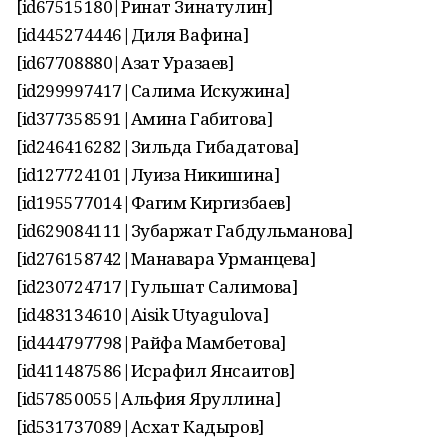
[id67515180|Ринат Зинатулин]
[id445274446|Диля Вафина]
[id67708880|Азат Уразаев]
[id299997417|Салима Искужина]
[id377358591|Амина Габитова]
[id246416282|Зильда Гибадатова]
[id127724101|Луиза Никишина]
[id195577014|Фагим Киргизбаев]
[id629084111|Зубаржат Габдульманова]
[id276158742|Манавара Урманцева]
[id230724717|Гульшат Салимова]
[id483134610|Aisik Utyagulova]
[id444797798|Райфа Мамбетова]
[id411487586|Исрафил Янсаитов]
[id57850055|Альфия Яруллина]
[id531737089|Асхат Кадыров]