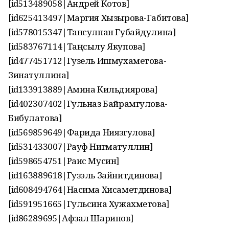
[id513489058|Андрей Котов]
[id625413497|Маргия Хызырова-Габитова]
[id578015347|Тансулпан Губайдулина]
[id583767114|Таңсылу Якупова]
[id477451712|Гузель Ишмухаметова-
Зинатуллина]
[id133913889|Амина Кильдиярова]
[id402307402|Гульназ Байрамгулова-
Бибулатова]
[id569859649|Фарида Ниязгулова]
[id531433007|Рауф Нигматуллин]
[id598654751|Раис Мусин]
[id163889618|Гузэль Зайнитдинова]
[id608494764|Насима Хисаметдинова]
[id591951665|Гульсина Хужахметова]
[id86289695|Афзал Шарипов]