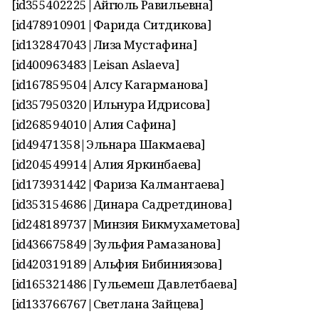
[id355402225|Айгюль Равильевна]
[id478910901|Фарида Ситдикова]
[id132847043|Лиза Мустафина]
[id400963483|Leisan Aslaeva]
[id167859504|Алсу Кагарманова]
[id357950320|Ильнура Идрисова]
[id268594010|Алия Сафина]
[id49471358|Эльнара Шакмаева]
[id204549914|Алия Яркинбаева]
[id173931442|Фариза Калмантаева]
[id353154686|Динара Садретдинова]
[id248189737|Минзия Бикмухаметова]
[id436675849|Зульфия Рамазанова]
[id420319189|Альфия Бибиниязова]
[id165321486|Гульемеш Давлетбаева]
[id133766767|Светлана Зайцева]