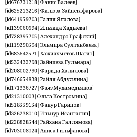
[id676731218|Фанис Валеев]
[id625213216|Филюза Зайнегафарова]
[id641959703|Галия Ялалова]
[id139060694|Ильзида Хадыева]
[id728395705|Алехандро Графский]
[id119290594|Эльмира Султанбаева]
[id683642571|Хажиахметов Шагит]
[id532432798|Зайниева Гульнара]
[id208002790|Фарида Халилова]
[id746654838|Райля Абдуллина]
[id171336727|Фаяз Мухамедьянов]
[id21310003|Ольга Костромина]
[id518559154|Фанур Гарипов]
[id326238010|Ильнур Исангалин]
[id228828544|Райхана Галлямова]
[id703008024|Аниса Гильфанова]