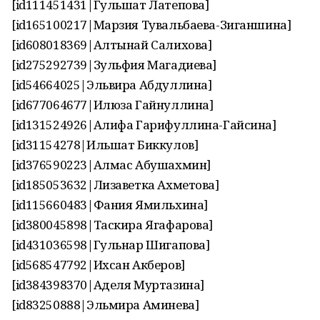
[id111451431|Гульшат Латепова]
[id165100217|Марзия Тувальбаева-Зиганшина]
[id608018369|Алтынай Салихова]
[id275292739|Зульфия Магадиева]
[id54664025|Эльвира Абдуллина]
[id677064677|Илюза Гайнуллина]
[id131524926|Алифа Гарифуллина-Гайсина]
[id31154278|Ильшат Биккулов]
[id376590223|Алмас Абушахмин]
[id185053632|Лизаветка Ахметова]
[id115660483|Фания Ямильхина]
[id380045898|Таскира Ягафарова]
[id431036598|Гульнар Шигапова]
[id568547792|Ихсан Акберов]
[id384398370|Аделя Муртазина]
[id83250888|Эльмира Аминева]