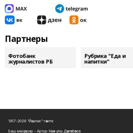
Партнеры
Фотобанк
Рубрика "Еда и
журналистов РБ
напитки"
1917-2026 "Йәшлек" гәзите
Баш мөхәррир - Артур Хәсән улы Дәүләтбәков