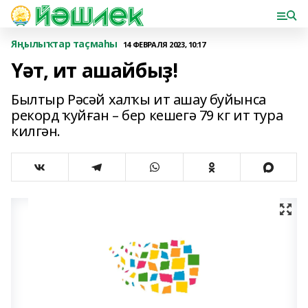
Яңылыҡтар таҫмаһы
14 ФЕВРАЛЯ 2023, 10:17
Үәт, ит ашайбыҙ!
Былтыр Рәсәй халҡы ит ашау буйынса
рекорд ҡуйған – бер кешегә 79 кг ит тура
килгән.