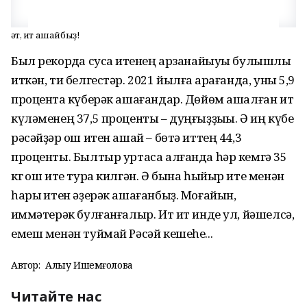
Үәт, ит ашайбыҙ!
Был рекордҡа сусҡа итенең арзанайыуы булышлыҡ
иткән, ти белгестәр. 2021 йылға ҡарағанда, уны 5,9
процентҡа күберәк ашағандар. Дөйөм ашалған ит
күләменең 37,5 проценты – дуңғыҙҙыҡы. Ә иң күбе
рәсәйҙәр ҡош итен ашай – бөтә иттең 44,3
проценты. Былтыр уртаса алғанда һәр кемгә 35
кг ҡош ите тура килгән. Ә бына һыйыр ите менән
һарыҡ итен әҙерәк ашағанбыҙ. Моғайын,
ҡиммәтерәк булғанғалыр. Ит ит инде ул, йәшелсә,
емеш менән туймай Рәсәй кешеһе...
Автор:
Алһыу Ишемғолова
Читайте нас