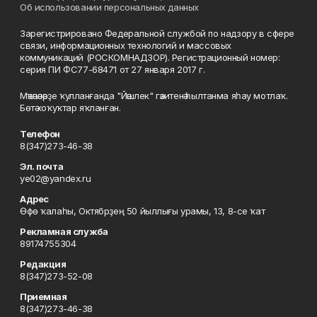
Об использовании персональных данных
Зарегистрировано Федеральной службой по надзору в сфере
связи, информационных технологий и массовых
коммуникаций (РОСКОМНАДЗОР). Регистрационный номер:
серия ПИ ФС77-68471 от 27 января 2017 г.
Мәҡәләләрҙе ҡулланғанда "Йәшлек" гәзитенә һылтанма яһау мотлаҡ.
Бөтә хоҡуҡтар яҡланған.
Телефон
8(347)273-46-38
Эл. почта
ye02@yandex.ru
Адрес
Өфө ҡалаһы, Октябрҙең 50 йыллығы урамы, 13, 8-се ҡат
Рекламная служба
89174755304
Редакция
8(347)273-52-08
Приемная
8(347)273-46-38