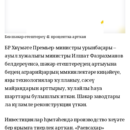
Беҙҙә шәкәр етештереү 41 процентҡа артҡан
БР Хөкүмәте Премьер-министры урынбаҫары –
ауыл хужалығы министры Илшат Фазрахманов
белдереүенсә, шәкәр етештереүҙең артыуына
беҙҙең аграрийҙарҙың мөмкинлектәре киңәйеүе,
яңы технологиялар ҡулланыу, сәсеү
майҙандарын арттырыу, ҡулайлы һауа
шарттары булышлыҡ иткән. Шәкәр заводтары
ла күләмле реконструкция үткән.
Инвестициялар һөҙөмтәһендә производство ҡеүәте
бер ярымға тиерлек артҡан. «Раевсахар»