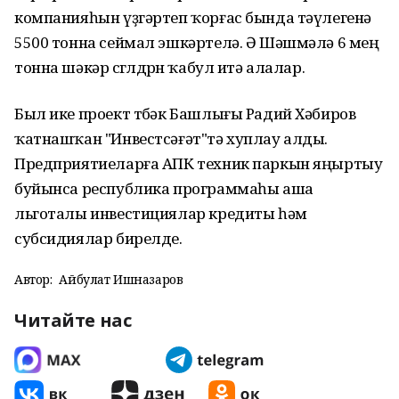
компанияһын үҙгәртеп ҡорғас бында тәүлегенә
5500 тонна сеймал эшкәртелә. Ә Шәшмәлә 6 мең
тонна шәкәр сөгөлдөрөн ҡабул итә алалар.
Был ике проект төбәк Башлығы Радий Хәбиров
ҡатнашҡан "Инвестсәғәт"тә хуплау алды.
Предприятиеларға АПК техник паркын яңыртыу
буйынса республика программаһы аша
льготалы инвестициялар кредиты һәм
субсидиялар бирелде.
Автор:
Айбулат Ишназаров
Читайте нас