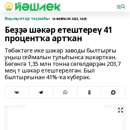
Яңылыҡтар таҫмаһы
14 ФЕВРАЛЯ 2023, 14:05
Беҙҙә шәкәр етештереү 41
процентҡа артҡан
Төбәктәге ике шәкәр заводы былтырғы
уңыш сеймалын тулыһынса эшкәрткән.
Бөгөнгә 1,35 млн тонна сөгөлдөрҙән 203,7
мең т шәкәр етештерелгән. Был
былтырғынан 41%-ҡа күберәк.