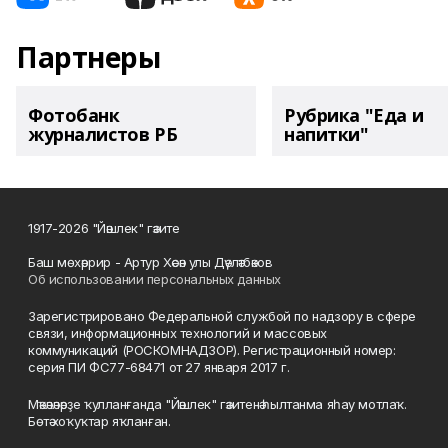
Партнеры
Фотобанк
Рубрика "Еда и
журналистов РБ
напитки"
1917-2026 "Йәшлек" гәзите
Баш мөхәррир - Артур Хәсән улы Дәүләтбәков
Об использовании персональных данных
Зарегистрировано Федеральной службой по надзору в сфере
связи, информационных технологий и массовых
коммуникаций (РОСКОМНАДЗОР). Регистрационный номер:
серия ПИ ФС77-68471 от 27 января 2017 г.
Мәҡәләләрҙе ҡулланғанда "Йәшлек" гәзитенә һылтанма яһау мотлаҡ.
Бөтә хоҡуҡтар яҡланған.