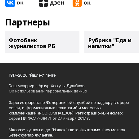
Партнеры
Фотобанк
Рубрика "Еда и
журналистов РБ
напитки"
1917-2026 "Йәшлек" гәзите
Баш мөхәррир - Артур Хәсән улы Дәүләтбәков
Об использовании персональных данных
Зарегистрировано Федеральной службой по надзору в сфере
связи, информационных технологий и массовых
коммуникаций (РОСКОМНАДЗОР). Регистрационный номер:
серия ПИ ФС77-68471 от 27 января 2017 г.
Мәҡәләләрҙе ҡулланғанда "Йәшлек" гәзитенә һылтанма яһау мотлаҡ.
Бөтә хоҡуҡтар яҡланған.