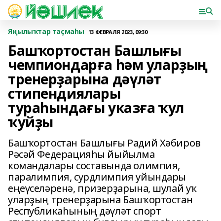
Яңылыҡтар таҫмаһы
13 ФЕВРАЛЯ 2023, 09:30
Башҡортостан Башлығы
чемпиондарға һәм уларҙың
тренерҙарына дәүләт
стипендиялары
тураһындағы указға ҡул
ҡуйҙы
Башҡортостан Башлығы Радий Хәбиров
Рәсәй Федерацияһы йыйылма
командалары составында олимпия,
паралимпия, сурдлимпия уйындары
еңеүселәренә, призерҙарына, шулай уҡ
уларҙың тренерҙарына Башҡортостан
Республикаһының дәүләт спорт