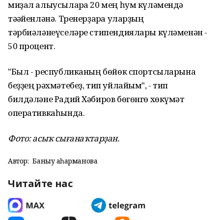
миҙал алыусыларға 20 мең һум күләмендә
тәғәйенләнә. Тренерҙарға уларҙың
тәрбиәләнеүселәре стипендиялары күләменән -
50 процент.
"Был - республиканың бөйөк спортсыларына
беҙҙең рәхмәтебеҙ, тип уйлайым", - тип
билдәләне Радий Хәбиров бөгөнгө хөкүмәт
оперативкаһында.
Фото: асыҡ сығанаҡтарҙан.
Автор:
Баныу Ҡаһарманова
Читайте нас