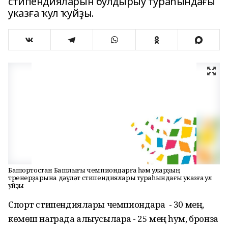
стипендияларын булдырыу тураһындағы
указға ҡул ҡуйҙы.
Башҡортостан Башлығы чемпиондарға һәм уларҙың
тренерҙарына дәүләт стипендиялары тураһындағы указға ҡул
ҡуйҙы
Спорт стипендиялары чемпиондарға - 30 мең,
көмөш награда алыусыларға - 25 мең һум, бронза