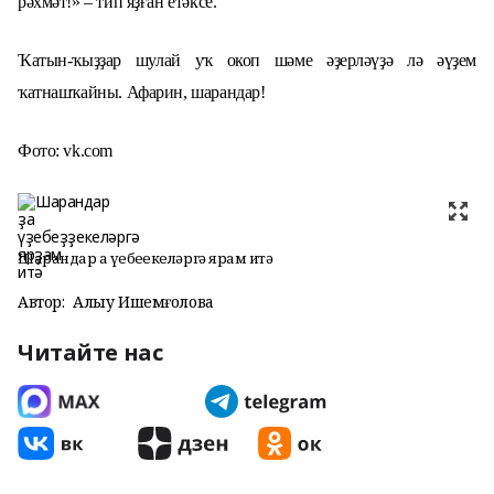
рәхмәт!»
– тип яҙған етәксе.
Ҡатын-ҡыҙҙар шулай уҡ окоп шәме әҙерләүҙә лә әүҙем
ҡатнашҡайны. Афарин, шарандар!
Фото:
vk.
com
Шарандар ҙа үҙебеҙҙекеләргә ярҙам итә
Автор:
Алһыу Ишемғолова
Читайте нас