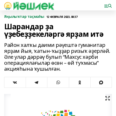
Яңылыҡтар таҫмаһы
12 ФЕВРАЛЯ 2023, 08:37
Шарандар ҙа
үҙебеҙҙекеләргә ярҙам итә
Район халҡы даими рәүештә гуманитар
ярҙам йыя, ҡатын-ҡыҙҙар ризыҡ әҙерләй.
Әле улар дәррәү булып “Махсус хәрби
операциялағылар өсөн – өй туҡмасы”
акцияһына ҡушылған.