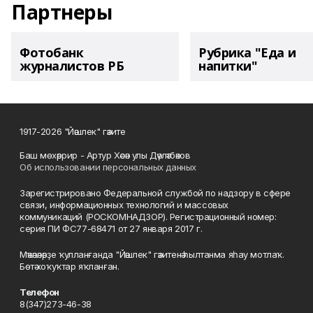
Партнеры
Фотобанк
Рубрика "Еда и
журналистов РБ
напитки"
1917-2026 "Йәшлек" гәзите
Баш мөхәррир - Артур Хәсән улы Дәүләтбәков
Об использовании персональных данных
Зарегистрировано Федеральной службой по надзору в сфере
связи, информационных технологий и массовых
коммуникаций (РОСКОМНАДЗОР). Регистрационный номер:
серия ПИ ФС77-68471 от 27 января 2017 г.
Мәҡәләләрҙе ҡулланғанда "Йәшлек" гәзитенә һылтанма яһау мотлаҡ.
Бөтә хоҡуҡтар яҡланған.
Телефон
8(347)273-46-38