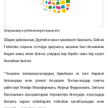
Шарандар ҙа үҙебеҙҙекеләргә ярҙам итә
Шаран районының Дүртөйлө ауыл хакимиәте башлығы Ләйсән
Ғибатова социаль селтәрҙә яҙыуынса, а
кцияла был биләмәнән
йөҙҙән ашыу кеше булған, уларҙың һәр береһе эшкә бар күңел
йылыһын һалған.
“
Акцияла ҡатнашыусыларҙың барыһына ла изге йөрәкле
булғандары өсөн рәхмәт белдерәм. Ҡатын-ҡыҙҙар советы
рәйестәре Рәзифә Никифороваға, Фәриҙә Фәррәховаға, Зәйтүнә
Васильеваға ауылдаштарын берләштерә белеүҙәре, күңелдәрҙә
Ватанға ҡарата илһөйәрлек тойғоһон көсәйткәндәре өсөн