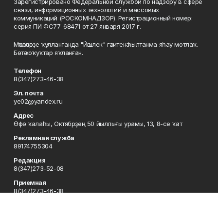
Зарегистрировано Федеральной службой по надзору в сфере
связи, информационных технологий и массовых
коммуникаций (РОСКОМНАДЗОР). Регистрационный номер:
серия ПИ ФС77-68471 от 27 января 2017 г.
Мәҡәләләрҙе ҡулланғанда "Йәшлек" гәзитенә һылтанма яһау мотлаҡ.
Бөтә хоҡуҡтар яҡланған.
Телефон
8(347)273-46-38
Эл. почта
ye02@yandex.ru
Адрес
Өфө ҡалаһы, Октябрҙең 50 йыллығы урамы, 13, 8-се ҡат
Рекламная служба
89174755304
Редакция
8(347)273-52-08
Приемная
8(347)273-46-38
Сотрудничество
8(347)273-56-45