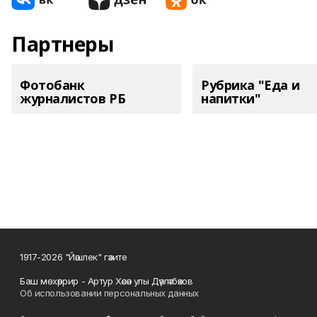
Партнеры
Фотобанк
Рубрика "Еда и
журналистов РБ
напитки"
1917-2026 "Йәшлек" гәзите
Баш мөхәррир - Артур Хәсән улы Дәүләтбәков
Об использовании персональных данных