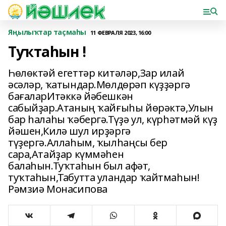
Яңылыҡтар таҫмаһы
11 ФЕВРАЛЯ 2023, 16:00
Туҡтаһын !
Һөлөктәй егеттәр китәләр,Зар илай
әсәләр, ҡатындар.Мөлдөрәп күҙҙәргә
бағаларИтәккә йәбешкән
сабыйҙар.Атаның ҡайғыһы йөрәктә,Улын
бар һалаһы ҡәбергә.Түҙә ул, күрһәтмәй күҙ
йәшен,Килә шул ирҙәргә
түҙергә.Аллаһым, ҡылһаңсы бер
сара,Атайҙар күммәһен
балаһын.Туҡтаһын был афәт,
туҡтаһын,Табутта уландар ҡайтмаһын!
Рәмзиә Монасипова