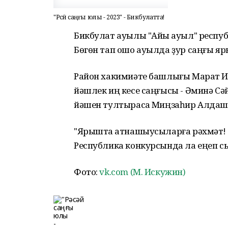
"Рәсәй саңғы юлы - 2023" - Бикбулатта!
Бикбулат ауылы "Айыҡ ауыл" респуб
Бөгөн тап ошо ауылда ҙур саңғы я
Район хакимиәте башлығы Марат Ис
йәшлек иң кесе саңғысы - Әминә Сә
йәшен тултырасаҡ Миңзаһир Алдашев
"Ярышта ҡатнашыусыларға рәхмәт! 
Республика конкурсында ла еңеп сығ
Фото:
vk.com (М. Искужин)