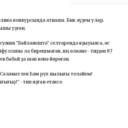
лика конкурсында ҡатнаша. Бик әүҙем улар.
рышы уҙған.
ҡужин "Бәйләнештә" селтәрендә яҙыуынса, өс
йфуллина ла бирешмәгән, иң өлкәне - тиҙҙән 87
 бабай ҙа шәп кенә йөрөгән.
Сәләмәтлек һәм рух ныҡлығы теләйем!
ығыҙ!" - тип яҙған етәксе.