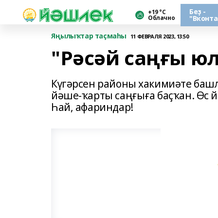
Беҙ -
+19 °С
Облачно
"Вконта
Яңылыҡтар таҫмаһы
11 ФЕВРАЛЯ 2023, 13:50
"Рәсәй саңғы юлы
Күгәрсен районы хакимиәте башл
йәше-ҡарты саңғыға баҫҡан. Өс й
Һай, афариндар!