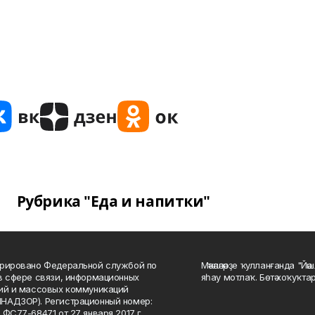
Рубрика "Еда и напитки"
рировано Федеральной службой по
Мәҡәләләрҙе ҡулланғанда "Йә
в сфере связи, информационных
яһау мотлаҡ. Бөтә хоҡуҡта
ий и массовых коммуникаций
НАДЗОР). Регистрационный номер:
 ФС77-68471 от 27 января 2017 г.