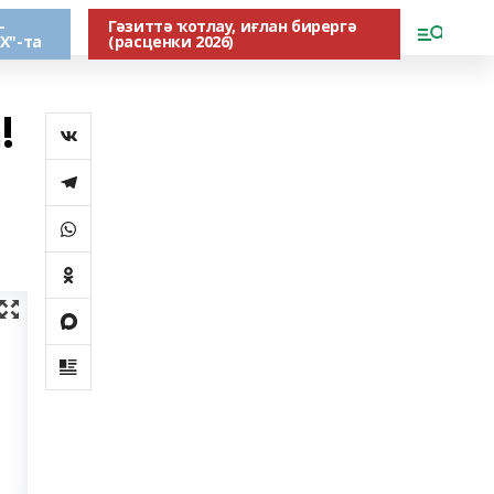
-
Гәзиттә ҡотлау, иғлан бирергә
Х"-та
(расценки 2026)
!