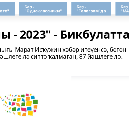
Беҙ -
Беҙ -
Беҙ 
кте"
"Одноклассники"
"Телеграм"да
"МА
 - 2023" - Бикбулатта
ығы Марат Исҡужин хәбәр итеүенсә, бөгөн
әшлеге лә ситтә ҡалмаған, 87 йәшлеге лә.