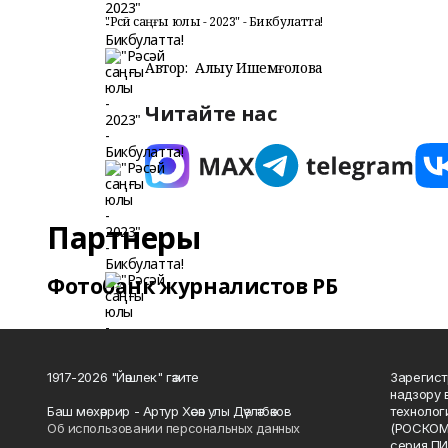
"Рәсәй саңғы юлы - 2023" - Бикбулатта!
Автор:
Алһыу Ишемғолова
Читайте нас
Партнеры
Фотобанк журналистов РБ
1917-2026 "Йәшлек" гәзите
Зарегист
надзору 
Баш мөхәррир - Артур Хәсән улы Дәүләтбәков
технолог
Об использовании персональных данных
(РОСКОМ
серия ПИ