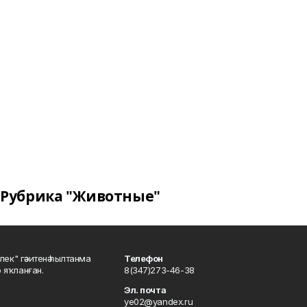
Рубрика "Животные"
шлек" гәзитенә һылтанма
Телефон
р яҡланған.
8(347)273-46-38
Эл. почта
ye02@yandex.ru