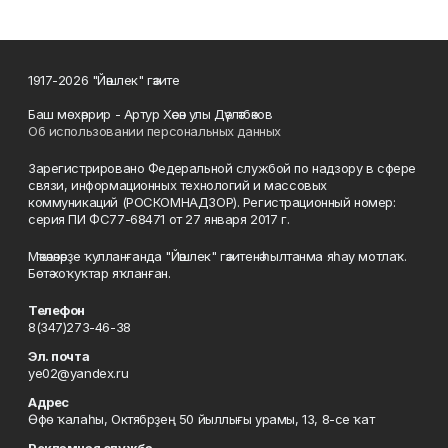
1917-2026 "Йәшлек" гәзите
Баш мөхәррир - Артур Хәсән улы Дәүләтбәков
Об использовании персональных данных
Зарегистрировано Федеральной службой по надзору в сфере
связи, информационных технологий и массовых
коммуникаций (РОСКОМНАДЗОР). Регистрационный номер:
серия ПИ ФС77-68471 от 27 января 2017 г.
Мәҡәләләрҙе ҡулланғанда "Йәшлек" гәзитенә һылтанма яһау мотлаҡ.
Бөтә хоҡуҡтар яҡланған.
Телефон
8(347)273-46-38
Эл. почта
ye02@yandex.ru
Адрес
Өфө ҡалаһы, Октябрҙең 50 йыллығы урамы, 13, 8-се ҡат