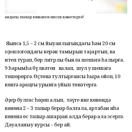
Ҡандағы шәкәр кимәлен нисек кәметергә?
Яҡынса 1,5 – 2 см йыуанлығындағы һәм 20 см
оҙонлоғондағы керән тамырын таҙартып, ваҡ
итеп турап, бер литрлыҡ быяла шешәгә һалырға.
9 һарымһаҡ бүлкәтен ваҡлап, шул уҡ шешәгә
төшөрөргә. Өҫтөнә тултырғансы һыра ҡойоп, 10
көнгә ҡараңғы урынға ҡуйып төнәтергә.
Әҙер булғас һөҙөп алып, тәүге ике көнөндә
көнөнә 2 – 3 тапҡыр берәр балғалаҡ, артабан иһә
көнөнә өс тапҡыр ашарҙан алда берәр ҡалаҡ эсергә.
Дауаланыу курсы – бер ай.