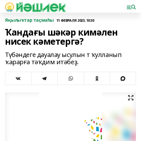
Яңылыҡтар таҫмаһы
11 ФЕВРАЛЯ 2023, 10:30
Ҡандағы шәкәр кимәлен
нисек кәметергә?
Түбәндеге дауалау ысулын т ҡулланып
ҡарарға тәҡдим итәбеҙ.