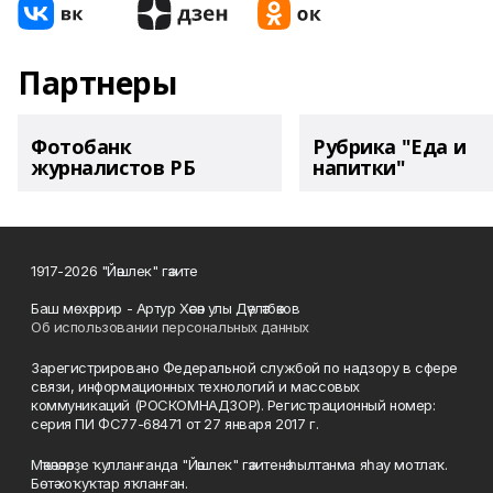
Партнеры
Фотобанк
Рубрика "Еда и
журналистов РБ
напитки"
1917-2026 "Йәшлек" гәзите
Баш мөхәррир - Артур Хәсән улы Дәүләтбәков
Об использовании персональных данных
Зарегистрировано Федеральной службой по надзору в сфере
связи, информационных технологий и массовых
коммуникаций (РОСКОМНАДЗОР). Регистрационный номер:
серия ПИ ФС77-68471 от 27 января 2017 г.
Мәҡәләләрҙе ҡулланғанда "Йәшлек" гәзитенә һылтанма яһау мотлаҡ.
Бөтә хоҡуҡтар яҡланған.