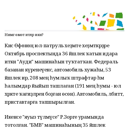
Нимәгә өмөт итәләр икән?
Кисә Өфөнөң юл-патруль хеҙмәте хеҙмәткәрҙәре
Октябрь проспектында 36 йәшлек ҡатын идара
иткән "Ауди" машинаһын туҡтатҡан. Федераль
базанан күренеүенсә, автомобиль хужаһы, 53
йәшлек ир, 208 мең һумлыҡ штрафтар һәм
һалымдар йыйып ташлаған (191 мең һумы - юл
хәрәкәте ҡағиҙәләрен боҙған өсөн). Автомобиль, әлбиттә,
приставтарға тапшырылған.
Икенсе "яуыз түләмәүсе" Р.Зорге урамында
тотолған. "БМВ" машинаһының 35 йәшлек