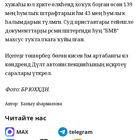
хужаһы юл хәрәкәте өлкәһендә хоҡуҡ боҙған өсөн 139
мең һумлыҡ штрафтарын һәм 43 мең һумлыҡ
һалымдарын түләмәгән. Суд приставтары тейешле
документтарҙы рәсмиләштергәндән һуң "БМВ"
махсус туҡталҡаға ҡуйылған.
Иҫегеҙгә төшөрәбеҙ: бөгөн кисен һәм артабанғы ял
көндәрендә Дәүләт автоинспекцияһының иҫкәртеү
саралары үткәрелә.
Фото: БР ЮХХДИ.
Автор:
Баныу Ҡаһарманова
Читайте нас