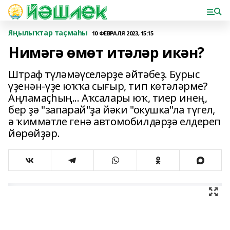
Яңылыҡтар таҫмаһы
10 ФЕВРАЛЯ 2023, 15:15
Нимәгә өмөт итәләр икән?
Штраф түләмәүселәрҙе әйтәбеҙ. Бурыс
үҙенән-үҙе юҡҡа сығыр, тип көтәләрме?
Аңламаҫһың... Аҡсалары юҡ, тиер инең,
бер ҙә "запарай"ҙа йәки "окушка"ла түгел,
ә ҡиммәтле генә автомобилдәрҙә елдереп
йөрөйҙәр.