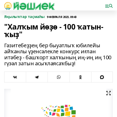
Яңылыҡтар таҫмаһы
9 ФЕВРАЛЯ 2023, 09:43
"Халҡым йөҙө - 100 ҡатын-
ҡыҙ"
Гәзитебеҙҙең бер быуатлыҡ юбилейы
айҡанлы үҙенсәлекле конкурс иғлан
итәбеҙ - башҡорт халҡының иң-иң иң 100
гүзәл затын асыҡлаясаҡбыҙ!