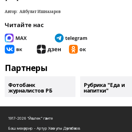
Автор:
Айбулат Ишназаров
Читайте нас
Партнеры
Фотобанк
Рубрика "Еда и
журналистов РБ
напитки"
1917-2026 "Йәшлек" гәзите
Баш мөхәррир - Артур Хәсән улы Дәүләтбәков