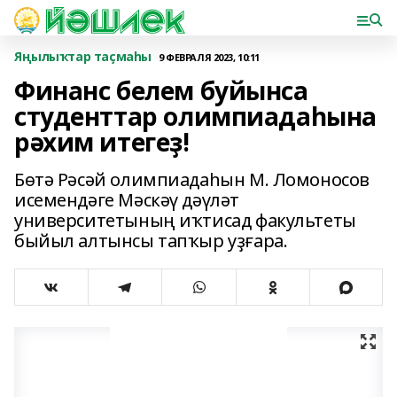
Яңылыҡтар таҫмаһы
9 ФЕВРАЛЯ 2023, 10:11
Финанс белем буйынса
студенттар олимпиадаһына
рәхим итегеҙ!
Бөтә Рәсәй олимпиадаһын М. Ломоносов
исемендәге Мәскәү дәүләт
университетының иҡтисад факультеты
быйыл алтынсы тапҡыр уҙғара.