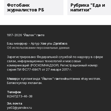
Фотобанк
Рубрика "Еда и
журналистов РБ
напитки"
1917-2026 "Йәшлек" гәзите
Баш мөхәррир - Артур Хәсән улы Дәүләтбәков
Об использовании персональных данных
Зарегистрировано Федеральной службой по надзору в сфере
связи, информационных технологий и массовых
коммуникаций (РОСКОМНАДЗОР). Регистрационный номер:
серия ПИ ФС77-68471 от 27 января 2017 г.
Мәҡәләләрҙе ҡулланғанда "Йәшлек" гәзитенә һылтанма яһау мотлаҡ.
Бөтә хоҡуҡтар яҡланған.
Телефон
8(347)273-46-38
Эл. почта
ye02@yandex.ru