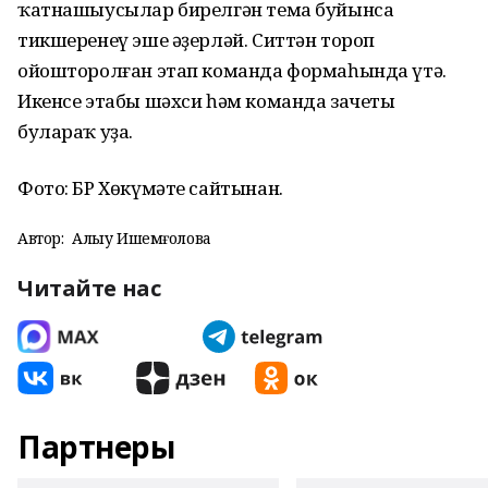
ҡатнашыусылар бирелгән тема буйынса
тикшеренеү эше әҙерләй. Ситтән тороп
ойошторолған этап команда формаһында үтә.
Икенсе этабы шәхси һәм команда зачеты
булараҡ уҙа.
Фото: БР Хөкүмәте сайтынан.
Автор:
Алһыу Ишемғолова
Читайте нас
Партнеры