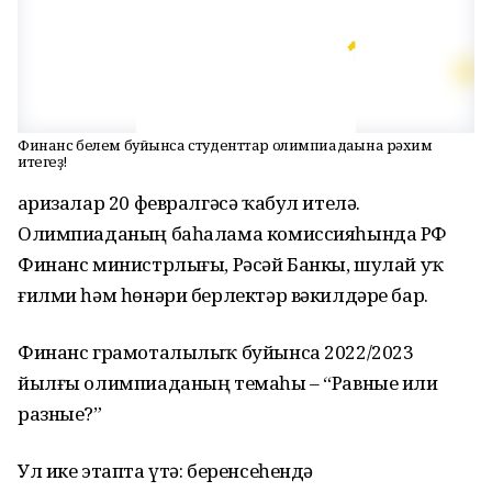
Финанс белем буйынса студенттар олимпиадаһына рәхим
итегеҙ!
Ғаризалар 20 февралгәсә ҡабул ителә.
Олимпиаданың баһалама комиссияһында РФ
Финанс министрлығы, Рәсәй Банкы, шулай уҡ
ғилми һәм һөнәри берлектәр вәкилдәре бар.
Финанс грамоталылыҡ буйынса 2022/2023
йылғы олимпиаданың темаһы – “Равные или
разные?”
Ул ике этапта үтә: беренсеһендә