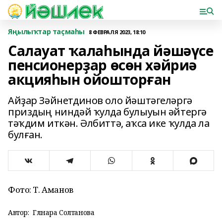
Яңылыҡтар таҫмаһы
8 ФЕВРАЛЯ 2023, 18:10
Салауат ҡалаһында йәшәүсе
пенсионерҙар өсөн хәйриә
акцияһын ойошторған
Айҙар Зәйнетдинов оло йәштәгеләргә
приздың ниндәй ҡулда булыуын әйтергә
тәҡдим иткән. Әлбиттә, аҡса ике ҡулда ла
булған.
Фото: Т. Аманов
Автор:
Гөлнара Солтанова