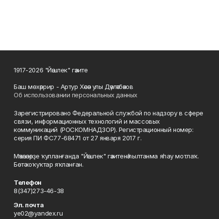
1917-2026 "Йәшлек" гәзите
Баш мөхәррир - Артур Хәсән улы Дәүләтбәков
Об использовании персональных данных
Зарегистрировано Федеральной службой по надзору в сфере
связи, информационных технологий и массовых
коммуникаций (РОСКОМНАДЗОР). Регистрационный номер:
серия ПИ ФС77-68471 от 27 января 2017 г.
Мәҡәләләрҙе ҡулланғанда "Йәшлек" гәзитенә һылтанма яһау мотлаҡ.
Бөтә хоҡуҡтар яҡланған.
Телефон
8(347)273-46-38
Эл. почта
ye02@yandex.ru