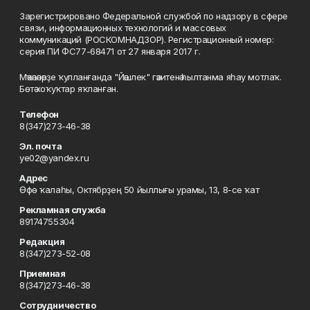
Зарегистрировано Федеральной службой по надзору в сфере
связи, информационных технологий и массовых
коммуникаций (РОСКОМНАДЗОР). Регистрационный номер:
серия ПИ ФС77-68471 от 27 января 2017 г.
Мәҡәләләрҙе ҡулланғанда "Йәшлек" гәзитенә һылтанма яһау мотлаҡ.
Бөтә хоҡуҡтар яҡланған.
Телефон
8(347)273-46-38
Эл. почта
ye02@yandex.ru
Адрес
Өфө ҡалаһы, Октябрҙең 50 йыллығы урамы, 13, 8-се ҡат
Рекламная служба
89174755304
Редакция
8(347)273-52-08
Приемная
8(347)273-46-38
Сотрудничество