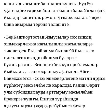
капиталь ремонт башларға ҡушты. Һүҙ Өфө
үҙәгендәге тарихи йорт хаҡында бара. Унда оҙаҡ
йылдар капиталь ремонт үткәрелмәгән, ә иҫке
бина айырым тәрбиә талап итә.
- Беҙ Башҡортостан Яҙыусылар союзының
эшмәкәрлегенә ҡағылышлы мәсьәләләрҙе
тикшерҙек. Был ойошма бынан 90 йыл элек
идеологик ижади ойошма булараҡ
булдырылды. Бөгөнгө көнгә бик күп проблемалар
йыйылды, - тине осрашыу аҙағында Айгиз
Баймөхәмәтов.- Союз эшмәкәрлегенә матди ярҙам
күрһәтеү мәсьәләһе лә ҡаралды, Радий Фәрит
улы субсидиялауҙы арттырыу мәсьәләһен
өйрәнергә ҡушты. Бөгөнгө көн тураһында
яҙыусыларҙың әҫәрҙәре буйынса фекер