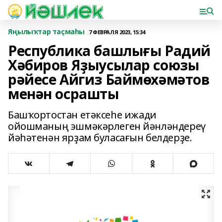
Яңылыҡтар таҫмаһы
7 ФЕВРАЛЯ 2023, 15:34
Республика башлығы Радий
Хәбиров Яҙыусылар союзы
рәйесе Айгиз Баймөхәмәтов
менән осрашты
Башҡортостан етәксеһе ижади
ойошманың эшмәкәрлеген йәнләндереү
йәһәтенән ярҙам буласағын белдерҙе.