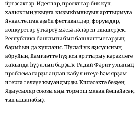
йөрөтәсәктәр. Идеялар, проекттар бик күп,
халыҡтың уҡыуға ҡыҙыҡһыныуын арттырыуға
йүнәлтелгән әҙәби фестивалдәр, форумдар,
конкурстар үткәреү мәсьәләләрен тикшерҙек.
Республика башлығы был башланғыстарҙың
барыһын да хупланы. Шулай уҡ яҙыусының
абруйын, йәмғиәттә һүҙ көсөн арттырыу кәрәклеге
хаҡында һүҙ алып барҙыҡ. Радий Фәрит улының
проблемаларҙы аңлап ҡабул итеүе һәм ярҙам
итергә теләүе ҡыуандырҙы. Киләсәктә беҙҙең
Яҙыусылар союзы яңы тормош менән йәшәйәсәк,
тип ышанабыҙ.