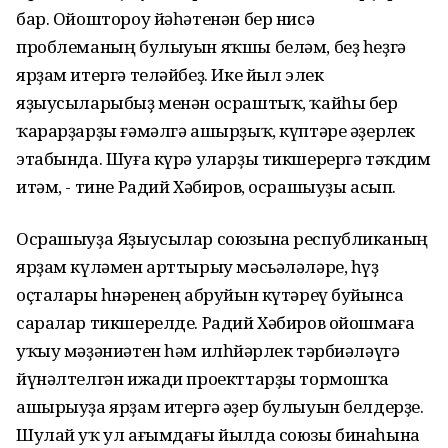
бар. Ойоштороу йәһәтенән бер нисә
проблеманың булыуын яҡшы беләм, беҙ һеҙгә
ярҙам итергә теләйбеҙ. Ике йыл элек
яҙыусыларыбыҙ менән осраштыҡ, ҡайһы бер
ҡарарҙарҙы ғәмәлгә ашырҙыҡ, күптәре әҙерлек
этабында. Шуға күрә уларҙы тикшерергә тәҡдим
итәм, - тине Радий Хәбиров, осрашыуҙы асып.
Осрашыуҙа Яҙыусылар союзына республиканың
ярҙам күләмен арттырыу мәсьәләләре, һүҙ
оҫталары һөнәренең абруйын күтәреү буйынса
саралар тикшерелде. Радий Хәбиров ойошмаға
уҡыу мәҙәниәтен һәм илһөйәрлек тәрбиәләүгә
йүнәлтелгән ижади проекттарҙы тормошҡа
ашырыуҙа ярҙам итергә әҙер булыуын белдерҙе.
Шулай уҡ ул ағымдағы йылда союзы бинаһына