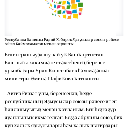
Республика башлығы Радий Хәбиров Яҙыусылар союзы рәйесе
Айгиз Баймөхәмәтов менән осрашты
Бөгөнгө осрашыуҙа шулай уҡ Башҡортостан
Башлығы хакимиәте етәксеһенең беренсе
урынбаҫары Урал Килсенбаев һәм мәҙәниәт
министры Әминә Шафиҡова ҡатнашты.
- Айгиз Ғиззәт улы, беренсенән, һеҙҙе
республиканың Яҙыусылар союзы рәйесе итеп
һайланыуығыҙ менән ҡотлайым. Бөгөн һеҙгә ҙур
яуаплылыҡ йөкмәтелгән. Беҙҙә абруйлы союз, бик
күп халыҡ яҙыусылары һәм халыҡ шағирҙары