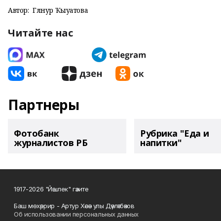
Автор:
Гөлнур Ҡыуатова
Читайте нас
Партнеры
Фотобанк
Рубрика "Еда и
журналистов РБ
напитки"
1917-2026 "Йәшлек" гәзите
Баш мөхәррир - Артур Хәсән улы Дәүләтбәков
Об использовании персональных данных