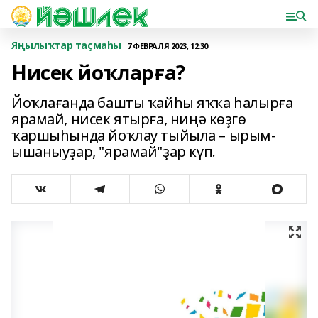
Яңылыҡтар таҫмаһы
7 ФЕВРАЛЯ 2023, 12:30
Нисек йоҡларға?
Йоҡлағанда башты ҡайһы яҡҡа һалырға
ярамай, нисек ятырға, ниңә көҙгө
ҡаршыһында йоҡлау тыйыла – ырым-
ышаныуҙар, "ярамай"ҙар күп.