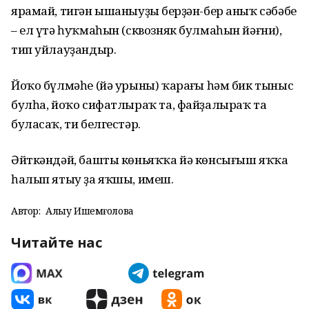
ярамай, тигән ышаныуҙың берҙән-бер аныҡ сәбәбе
– ел үтә һуҡмаһын (сквозняк булмаһын йәғни),
тип уйлауҙандыр.
Йоҡо бүлмәһе (йә урыны) ҡараңғы һәм бик тыныс
булһа, йоҡо сифатлыраҡ та, файҙалыраҡ та
буласаҡ, ти белгестәр.
Әйткәндәй, башты көньяҡҡа йә көнсығыш яҡҡа
һалып ятыу ҙа яҡшы, имеш.
Автор:
Алһыу Ишемғолова
Читайте нас