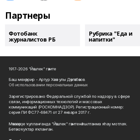
Партнеры
Фотобанк
Рубрика "Еда и
журналистов РБ
напитки"
1917-2026 "Йәшлек" гәзите
Баш мөхәррир - Артур Хәсән улы Дәүләтбәков
Об использовании персональных данных
Зарегистрировано Федеральной службой по надзору в сфере
связи, информационных технологий и массовых
коммуникаций (РОСКОМНАДЗОР). Регистрационный номер:
серия ПИ ФС77-68471 от 27 января 2017 г.
Мәҡәләләрҙе ҡулланғанда "Йәшлек" гәзитенә һылтанма яһау мотлаҡ.
Бөтә хоҡуҡтар яҡланған.