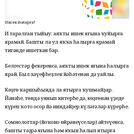
Нисек йоҡларға?
Иң таралған тыйыу: аяҡты ишек яғына ҡуйырға
ярамай. Башты ла ул яҡҡа һалырға ярамай
тигәнде ишеткән бар.
Белгестәр фекеренсә, аяҡты ишек яғына һалырға
ярай. Был хәүефһеҙлек йәһәтенән дә уңайлы.
Көҙгө ҡаршыһында ла ятырға ҡушмайҙар.
Йәнәһе, төндә уянып китерһең дә, көҙгөнән үҙеңде
күреп ҡотоң осор йә ниндәйҙер күләгәләр күрерһең.
Сомнологтар (йоҡоно өйрәнеүселәр) әйтеүенсә,
башты тәҙрә яғына һәм яҡын һалып ятырға