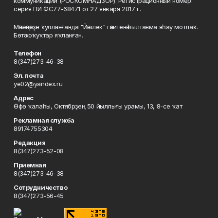
коммуникаций (РОСКОМНАДЗОР). Регистрационный номер:
серия ПИ ФС77-68471 от 27 января 2017 г.
Мәҡәләләрҙе ҡулланғанда "Йәшлек" гәзитенә һылтанма яһау мотлаҡ.
Бөтә хоҡуҡтар яҡланған.
Телефон
8(347)273-46-38
Эл. почта
ye02@yandex.ru
Адрес
Өфө ҡалаһы, Октябрҙең 50 йыллығы урамы, 13, 8-се ҡат
Рекламная служба
89174755304
Редакция
8(347)273-52-08
Приемная
8(347)273-46-38
Сотрудничество
8(347)273-56-45