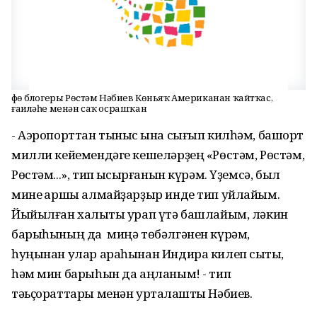
Өфө блогеры Рөстәм Нәбиев Көньяҡ Американан ҡайтҡас,
ғаиләһе менән саҡ осрашҡан
- Аэропорттан тыныс ҡына сығып килһәм, башҡорт
милли кейемендәге кешеләрҙең «Рөстәм, Рөстәм,
Рөстәм...», тип ҡысҡырғанын күрәм. Үҙемсә, был
мине ҡаршы алмайҙарҙыр инде тип уйлайым.
Йыйылған халыҡты урап үтә башлайым, ләкин
барыһының да миңә төбәлгәнен күрәм,
һуңынан улар араһынан Индира килеп сыҡты,
һәм мин барыһын да аңланым! - тип
тәьҫораттары менән уртаҡлашты Нәбиев.