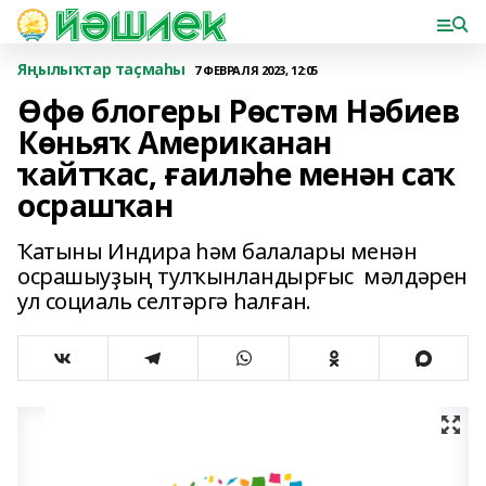
Яңылыҡтар таҫмаһы
7 ФЕВРАЛЯ 2023, 12:05
Өфө блогеры Рөстәм Нәбиев
Көньяҡ Американан
ҡайтҡас, ғаиләһе менән саҡ
осрашҡан
Ҡатыны Индира һәм балалары менән
осрашыуҙың тулҡынландырғыс мәлдәрен
ул социаль селтәргә һалған.