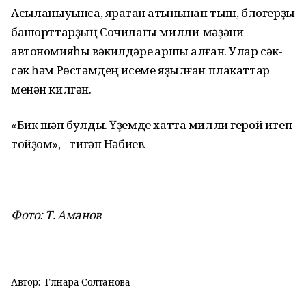
Асыҡланыуынса, яратҡан ҡатынынан тыш, блогерҙы
башҡорттарҙың Сочилағы милли-мәҙәни
автономияһы вәкилдәре ҡаршы алған. Улар сәк-
сәк һәм Рөстәмдең исеме яҙылған плакаттар
менән килгән.
«Бик шәп булды. Үҙемде хатта милли герой итеп
тойҙом», - тигән Нәбиев.
Фото: Т. Аманов
Автор:
Гөлнара Солтанова