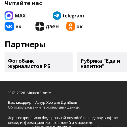
Читайте нас
Партнеры
Фотобанк
Рубрика "Еда и
журналистов РБ
напитки"
1917-2026 "Йәшлек" гәзите
Баш мөхәррир - Артур Хәсән улы Дәүләтбәков
Об использовании персональных данных
Зарегистрировано Федеральной службой по надзору в сфере
связи, информационных технологий и массовых