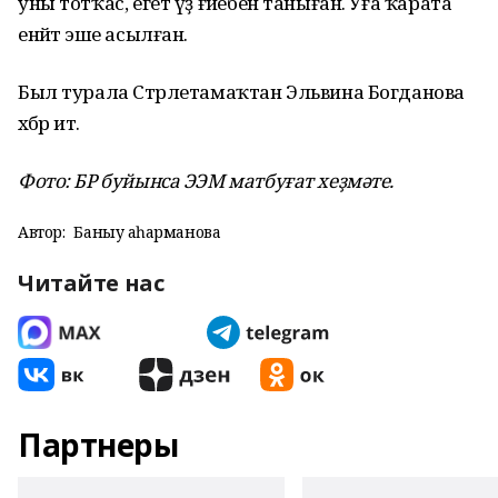
уны тотҡас, егет үҙ ғәйебен таныған. Уға ҡарата
енәйәт эше асылған.
Был турала Стәрлетамаҡтан Эльвина Богданова
хәбәр итә.
Фото: БР буйынса ЭЭМ матбуғат хеҙмәте.
Автор:
Баныу Ҡаһарманова
Читайте нас
Партнеры