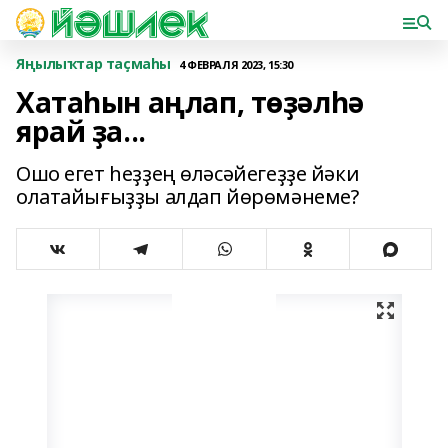
Яңылыҡтар таҫмаһы
4 ФЕВРАЛЯ 2023, 15:30
Хатаһын аңлап, төҙәлһә
ярай ҙа...
Ошо егет һеҙҙең өләсәйегеҙҙе йәки
олатайығыҙҙы алдап йөрөмәнеме?