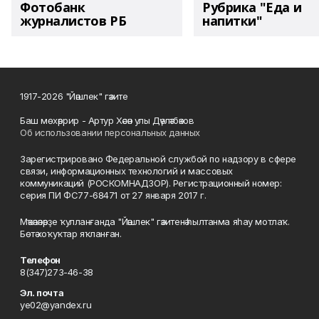
Фотобанк
Рубрика "Еда и
журналистов РБ
напитки"
1917-2026 "Йәшлек" гәзите
Баш мөхәррир - Артур Хәсән улы Дәүләтбәков
Об использовании персональных данных
Зарегистрировано Федеральной службой по надзору в сфере
связи, информационных технологий и массовых
коммуникаций (РОСКОМНАДЗОР). Регистрационный номер:
серия ПИ ФС77-68471 от 27 января 2017 г.
Мәҡәләләрҙе ҡулланғанда "Йәшлек" гәзитенә һылтанма яһау мотлаҡ.
Бөтә хоҡуҡтар яҡланған.
Телефон
8(347)273-46-38
Эл. почта
ye02@yandex.ru