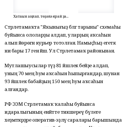
Хатаһын аңлап, төҙәлһә ярай ҙа...
Стәрлетамаҡта "Яҡынығыҙ бәләгә тарыны" схемаһы
буйынса ололарҙы алдап, уларҙың аҡсаһын
алып йөрөгән курьер тотолған. Намыҫһыҙ егеткә
ни бары 17 генә йәш. Ул Стәрлетамаҡ районынан.
Мутлашыусылар тәүҙә 81 йәшлек әбейҙе алдап,
уның 70 мең һум аҡсаһын һыпырғандар, шунан
93 йәшлек бабайҙың 150 мең һум аҡсаһын
алғандар.
РФ ЭЭМ Стәрлетамаҡ ҡалаһы буйынса
идаралығының енәйәтте тикшереү бүлеге
хеҙмәткәрҙәре оператив-эҙләү саралары барышында