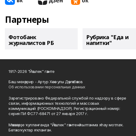
Партнеры
Фотобанк
Рубрика "Еда и
журналистов РБ
напитки"
1917-2026 "Йәшлек" гәзите
Баш мөхәррир - Артур Хәсән улы Дәүләтбәков
Об использовании персональных данных
Зарегистрировано Федеральной службой по надзору в сфере
связи, информационных технологий и массовых
коммуникаций (РОСКОМНАДЗОР). Регистрационный номер:
серия ПИ ФС77-68471 от 27 января 2017 г.
Мәҡәләләрҙе ҡулланғанда "Йәшлек" гәзитенә һылтанма яһау мотлаҡ.
Бөтә хоҡуҡтар яҡланған.