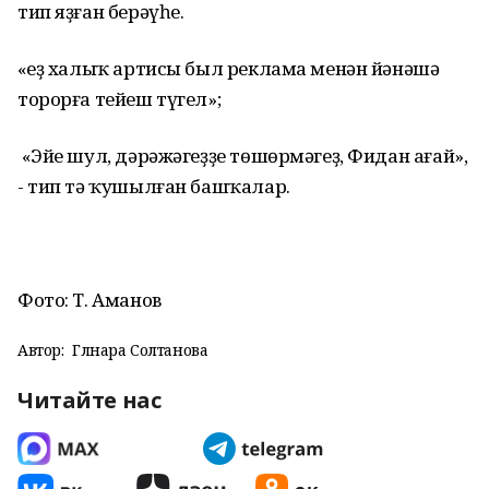
тип яҙған берәүһе.
«Һеҙ халыҡ артисы был реклама менән йәнәшә
торорға тейеш түгел»;
«Эйе шул, дәрәжәгеҙҙе төшөрмәгеҙ, Фидан ағай»,
- тип тә ҡушылған башҡалар.
Фото: Т. Аманов
Автор:
Гөлнара Солтанова
Читайте нас