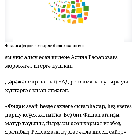
Фидан Ғафаров селтәрле бизнесҡа ингән
Һәм уны алыу өсөн килене Алина Ғафароваға
мөрәжәғәт итергә ҡушҡан.
Дәрәжәле артистың БАД рекламалап утырыуы
күптәргә оҡшап етмәгән.
«Фидан ағай, һеҙҙе сәхнәгә сығарһалар, һеҙ үҙегеҙ
дарыу кеүек халыҡҡа. Беҙ бит Фидан ағайҙы
матур тауышы, йырҙары өсөн хөрмәт итәбеҙ,
яратабыҙ. Рекламала күргәс әллә нисек, сәйер» -