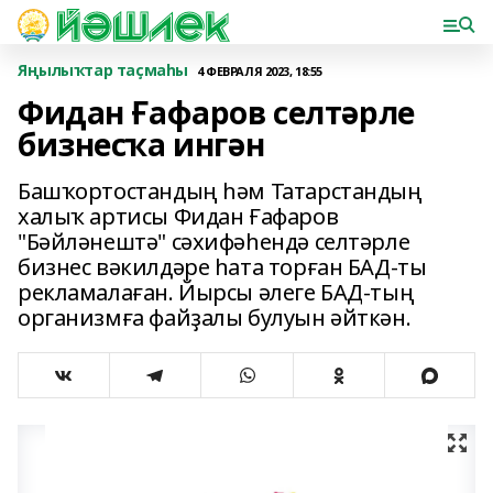
Яңылыҡтар таҫмаһы
4 ФЕВРАЛЯ 2023, 18:55
Фидан Ғафаров селтәрле
бизнесҡа ингән
Башҡортостандың һәм Татарстандың
халыҡ артисы Фидан Ғафаров
"Бәйләнештә" сәхифәһендә селтәрле
бизнес вәкилдәре һата торған БАД-ты
рекламалаған. Йырсы әлеге БАД-тың
организмға файҙалы булуын әйткән.