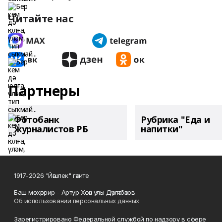
Читайте нас
Партнеры
Фотобанк
Рубрика "Еда и
журналистов РБ
напитки"
1917-2026 "Йәшлек" гәзите
Баш мөхәррир - Артур Хәсән улы Дәүләтбәков
Об использовании персональных данных
Зарегистрировано Федеральной службой по надзору в сфере