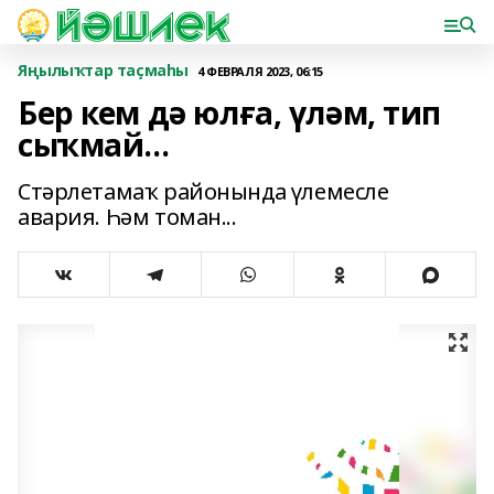
Яңылыҡтар таҫмаһы
4 ФЕВРАЛЯ 2023, 06:15
Бер кем дә юлға, үләм, тип
сыҡмай...
Стәрлетамаҡ районында үлемесле
авария. Һәм томан...