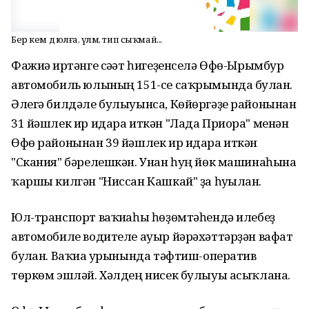
Бер кем дә юлға, үләм, тип сыҡмай...
Фажиғә иртәнге сәғәт һигеҙенселә Өфө-Ырымбур
автомобиль юлының 151-се саҡрымында булған.
Әлегә билдәле булыуынса, Көйөргәҙе районынан
31 йәшлек ир идара иткән "Лада Приора" менән
Өфө районынан 39 йәшлек ир идара иткән
"Скания" бәрелешкән. Унан һуң йөк машинаһына
ҡаршы килгән "Ниссан Кашкай" ҙа һуғылған.
Юл-транспорт ваҡиғаһы һөҙөмтәһендә илебеҙ
автомобиле водителе ауыр йәрәхәттәрҙән вафат
булған. Ваҡиға урынында тәфтиш-оператив
төркөм эшләй. Хәлдең нисек булыуы асыҡлана.