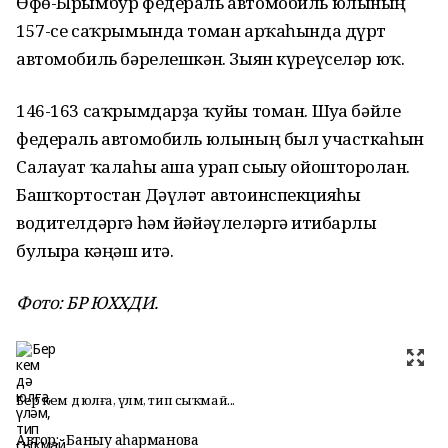
Өфө-Ырымбур федераль автомобиль юлының
157-се саҡрымында томан арҡаһында дүрт
автомобиль бәрелешкән. Зыян күреүселәр юҡ.
146-163 саҡрымдарҙа ҡуйы томан. Шуға бәйле
федераль автомобиль юлының был участкаһын
Салауат ҡалаһы аша урап сығыу ойошторолған.
Башҡортостан Дәүләт автоинспекцияһы
водителдәргә һәм йәйәүлеләргә иғтибарлы
булырға кәңәш итә.
Фото: БР ЮХХДИ.
Бер кем дә юлға, үләм, тип сыҡмай...
Автор:
Баныу Ҡаһарманова