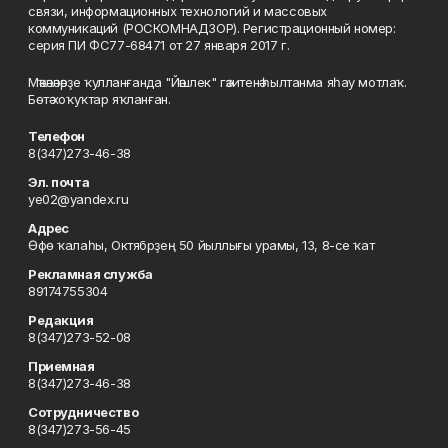
связи, информационных технологий и массовых
коммуникаций (РОСКОМНАДЗОР). Регистрационный номер:
серия ПИ ФС77-68471 от 27 января 2017 г.
Мәҡәләләрҙе ҡулланғанда "Йәшлек" гәзитенә һылтанма яһау мотлаҡ.
Бөтә хоҡуҡтар яҡланған.
Телефон
8(347)273-46-38
Эл. почта
ye02@yandex.ru
Адрес
Өфө ҡалаһы, Октябрҙең 50 йыллығы урамы, 13, 8-се ҡат
Рекламная служба
89174755304
Редакция
8(347)273-52-08
Приемная
8(347)273-46-38
Сотрудничество
8(347)273-56-45