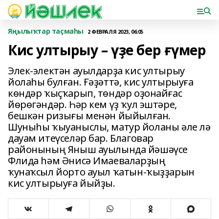
Яңылыҡтар таҫмаһы
2 ФЕВРАЛЯ 2023, 06:05
Кис ултырыу – үҙе бер ғүмер
Элек-электән ауылдарҙа кис ултырыу
йолаһы булған. Ғәҙәттә, кис ултырыуға
көндәр ҡыҫҡарып, төндәр оҙонайғас
йөрөгәндәр. Һәр кем үҙ ҡул эштәре,
бешкән ризығы менән йыйылған.
Шуныһы ҡыуаныслы, матур йоланы әле лә
дауам итеүселәр бар. Благовар
районының Яныш ауылында йәшәүсе
Флида һәм Әнисә Имаеваларҙың
ҡунаҡсыл йорто ауыл ҡатын-ҡыҙҙарын
кис ултырыуға йыйҙы.