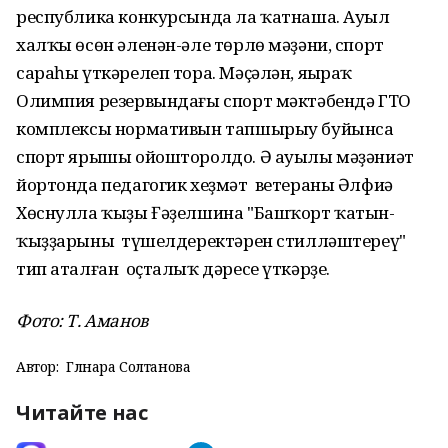
республика конкурсында ла ҡатнаша. Ауыл
халҡы өсөн әленән-әле төрлө мәҙәни, спорт
сараһы үткәрелеп тора. Мәҫәлән, яңыраҡ
Олимпия резервындағы спорт мәктәбендә ГТО
комплексы нормативын тапшырыу буйынса
спорт ярышы ойошторолдо. Ә ауылы мәҙәниәт
йортонда педагогик хеҙмәт ветераны Әлфиә
Хөснулла ҡыҙы Ғәҙелшина "Башҡорт ҡатын-
ҡыҙҙарының түшелдеректәрен стилләштереү"
тип аталған оҫталыҡ дәресе үткәрҙе.
Фото: Т. Аманов
Автор:
Гөлнара Солтанова
Читайте нас