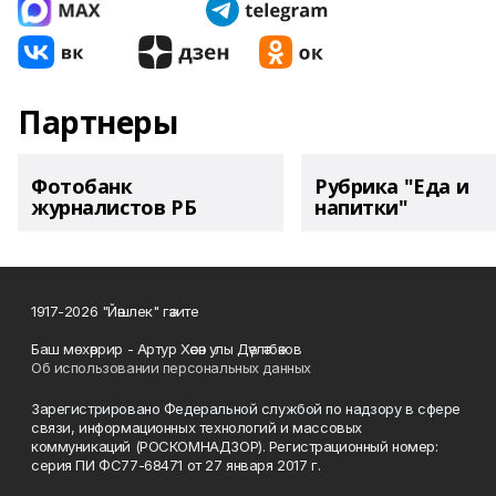
Партнеры
Фотобанк
Рубрика "Еда и
журналистов РБ
напитки"
1917-2026 "Йәшлек" гәзите
Баш мөхәррир - Артур Хәсән улы Дәүләтбәков
Об использовании персональных данных
Зарегистрировано Федеральной службой по надзору в сфере
связи, информационных технологий и массовых
коммуникаций (РОСКОМНАДЗОР). Регистрационный номер:
серия ПИ ФС77-68471 от 27 января 2017 г.