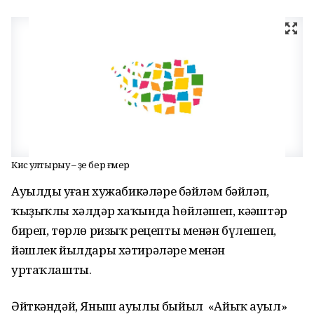
Кис ултырыу – үҙе бер ғүмер
Ауылдың уңған хужабикәләре бәйләм бәйләп,
ҡыҙыҡлы хәлдәр хаҡында һөйләшеп, кәңәштәр
биреп, төрлө ризыҡ рецепты менән бүлешеп,
йәшлек йылдары хәтирәләре менән
уртаҡлашты.
Әйткәндәй, Яныш ауылы быйыл «Айыҡ ауыл»