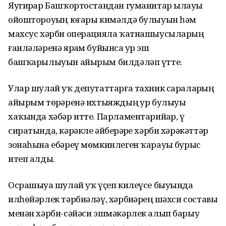
Яугирҙар Башҡортостандан гуманитар ылауҙы
ойоштороуҙың юғары кимәлдә булыуын һәм
махсус хәрби операцияла ҡатнашыусыларҙың
ғаиләләренә ярҙам буйынса ҙур эш
башҡарылыуын айырым билдәләп үтте.
Улар шулай уҡ депутаттарға тахник сараларҙың
айырым төрҙәренә ихтыяждың ҙур булыуы
хаҡында хәбәр итте. Парламентарийҙар, үҙ
сиратында, кәрәкле әйберҙәрҙе хәрби хәрәкәттәр
зонаһына ебәреү мөмкинлеген ҡарауҙы бурыс
итеп алды.
Осрашыуҙа шулай уҡ үҫеп килеүсе быуында
илһөйәрлек тәрбиәләү, хәрбиҙәрҙең шәхси составы
менән хәрби-сәйәси эшмәкәрлек алып барыу