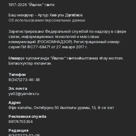
1917-2026 "Йәшлек" гәзите
Баш мөхәррир - Артур Хәсән улы Дәүләтбәков
Об использовании персональных данных
Зарегистрировано Федеральной службой по надзору в сфере
связи, информационных технологий и массовых
коммуникаций (РОСКОМНАДЗОР). Регистрационный номер:
серия ПИ ФС77-68471 от 27 января 2017 г.
Мәҡәләләрҙе ҡулланғанда "Йәшлек" гәзитенә һылтанма яһау мотлаҡ.
Бөтә хоҡуҡтар яҡланған.
Телефон
8(347)273-46-38
Эл. почта
ye02@yandex.ru
Адрес
Өфө ҡалаһы, Октябрҙең 50 йыллығы урамы, 13, 8-се ҡат
Рекламная служба
89174755304
Редакция
8(347)273-52-08