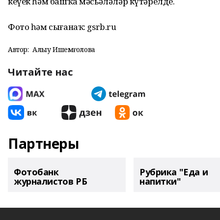
кеүек һәм башҡа мәсьәләләр күтәрелде.
Фото һәм сығанаҡ: gsrb.ru
Автор:
Алһыу Ишемғолова
Читайте нас
Партнеры
Фотобанк
Рубрика "Еда и
журналистов РБ
напитки"