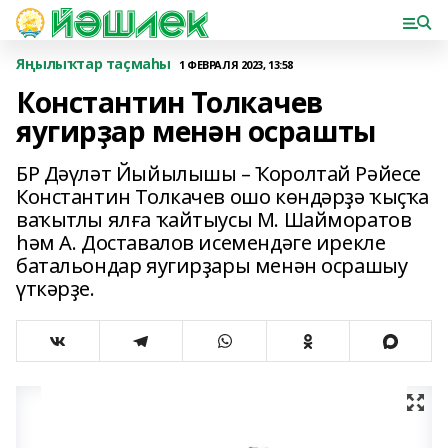
Яңылыҡтар таҫмаһы
1 ФЕВРАЛЯ 2023, 13:58
Константин Толкачев
яугирҙар менән осрашты
БР Дәүләт Йыйылышы – Ҡоролтай Рәйесе
Константин Толкачев ошо көндәрҙә ҡыҫҡа
ваҡытлы ялға ҡайтыусы М. Шайморатов
һәм А. Доставалов исемендәге ирекле
батальондар яугирҙары менән осрашыу
үткәрҙе.