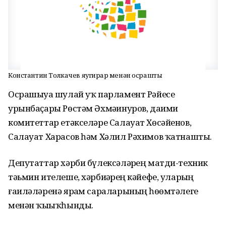
Константин Толкачев яугирҙар менән осрашты
Осрашыуҙа шулай уҡ парламент Рәйесе
урынбаҫары Рөстәм Әхмәҙинуров, даими
комитеттар етәкселәре Салауат Хөсәйенов,
Салауат Харасов һәм Хәлил Рәхимов ҡатнашты.
Депутаттар хәрби бүлексәләрҙең матди-техник
тәьмин ителеше, хәрбиҙәрҙең кәйефе, уларҙың
ғаиләләренә ярҙам сараларының һөҙөмтәлеге
менән ҡыҙыҡһынды.