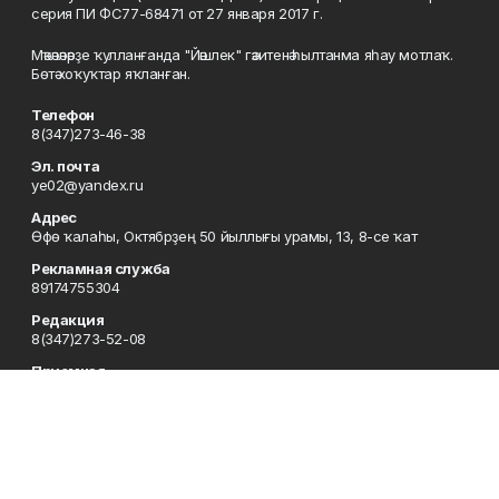
серия ПИ ФС77-68471 от 27 января 2017 г.
Мәҡәләләрҙе ҡулланғанда "Йәшлек" гәзитенә һылтанма яһау мотлаҡ.
Бөтә хоҡуҡтар яҡланған.
Телефон
8(347)273-46-38
Эл. почта
ye02@yandex.ru
Адрес
Өфө ҡалаһы, Октябрҙең 50 йыллығы урамы, 13, 8-се ҡат
Рекламная служба
89174755304
Редакция
8(347)273-52-08
Приемная
8(347)273-46-38
Сотрудничество
8(347)273-56-45