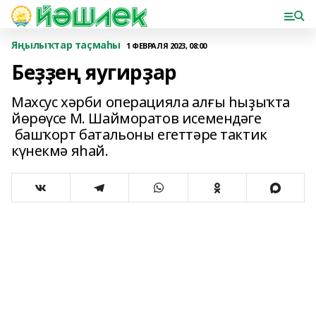
Яңылыҡтар таҫмаһы
1 ФЕВРАЛЯ 2023, 08:00
Беҙҙең яугирҙар
Махсус хәрби операцияла алғы һыҙыҡта
йөрөүсе М. Шайморатов исемендәге
башҡорт батальоны егеттәре тактик
күнекмә яһай.