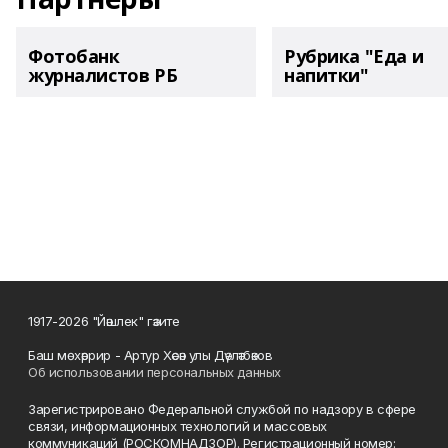
Фотобанк
Рубрика "Еда и
журналистов РБ
напитки"
1917-2026 "Йәшлек" гәзите
Баш мөхәррир - Артур Хәсән улы Дәүләтбәков
Об использовании персональных данных
Зарегистрировано Федеральной службой по надзору в сфере
связи, информационных технологий и массовых
коммуникаций (РОСКОМНАДЗОР). Регистрационный номер: