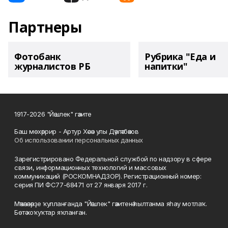
Партнеры
Фотобанк
Рубрика "Еда и
журналистов РБ
напитки"
1917-2026 "Йәшлек" гәзите
Баш мөхәррир - Артур Хәсән улы Дәүләтбәков
Об использовании персональных данных
Зарегистрировано Федеральной службой по надзору в сфере
связи, информационных технологий и массовых
коммуникаций (РОСКОМНАДЗОР). Регистрационный номер:
серия ПИ ФС77-68471 от 27 января 2017 г.
Мәҡәләләрҙе ҡулланғанда "Йәшлек" гәзитенә һылтанма яһау мотлаҡ.
Бөтә хоҡуҡтар яҡланған.