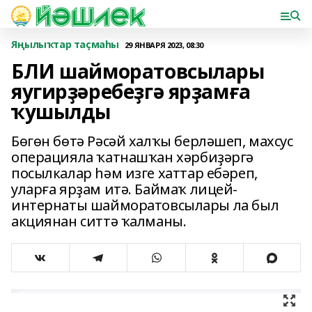
Яңылыҡтар таҫмаһы
29 ЯНВАРЯ 2023, 08:30
БЛИ шайморатовсылары
яугирҙәребеҙгә ярҙамға
ҡушылды
Бөгөн бөтә Рәсәй халҡы берләшеп, махсус
операцияла ҡатнашҡан хәрбиҙәргә
посылкалар һәм изге хаттар ебәреп,
уларға ярҙам итә. Баймаҡ лицей-
интернаты шайморатовсылары ла был
акциянан ситтә ҡалманы.