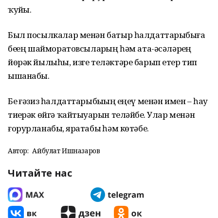
ҡуйҙы.
Был посылкалар менән батыр һалдаттарыбыҙға
беҙҙең шайморатовсыларҙың һәм ата-әсәләрҙең
йөрәк йылыһы, изге теләктәре барып етер тип
ышанабыҙ.
Беҙ ғәзиз һалдаттарыбыҙҙың еңеү менән имен – һау
тиҙерәк өйгә ҡайтыуҙарын теләйбеҙ. Улар менән
ғорурланабыҙ, яратабыҙ һәм көтәбеҙ.
Автор:
Айбулат Ишназаров
Читайте нас