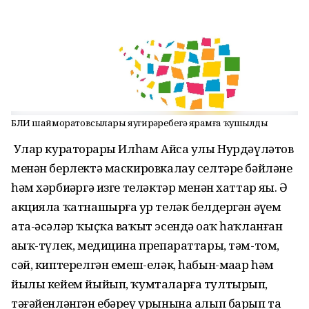
БЛИ шайморатовсылары яугирҙәребеҙгә ярҙамға ҡушылды
Улар кураторҙары Илһам Айса улы Нурдәүләтов
менән берлектә маскировкалау селтәре бәйләне
һәм хәрбиҙәргә изге теләктәр менән хаттар яҙҙы. Ә
акцияла ҡатнашырға ҙур теләк белдергән әүҙем
ата-әсәләр ҡыҫҡа ваҡыт эсендә оҙаҡ һаҡланған
аҙыҡ-түлек, медицина препараттары, тәм-том,
сәй, киптерелгән емеш-еләк, һабын-маҙар һәм
йылы кейем йыйып, ҡумталарға тултырып,
тәғәйенләнгән ебәреү урынына алып барып та